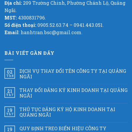
Địa chỉ:
209 Trường Chinh, Phường Chánh Lộ, Quảng
Ngãi.
MST:
4300831796.
Số điện thoại:
0905.52.63.74 – 0941.443.051.
Email
: hanhtran.bsc@gmail.com.
BÀI VIẾT GẦN ĐÂY
DỊCH VỤ THAY ĐỔI TÊN CÔNG TY TẠI QUẢNG
02
Th8
NGÃI
THAY ĐỔI ĐĂNG KÝ KINH DOANH TẠI QUẢNG
21
Th7
NGÃI
THỦ TỤC ĐĂNG KÝ HỘ KINH DOANH TẠI
19
Th7
QUẢNG NGÃI
QUY ĐỊNH TREO BIỂN HIỆU CÔNG TY
19