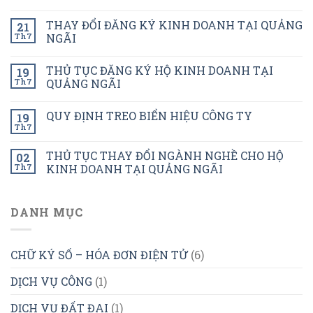
THAY ĐỔI ĐĂNG KÝ KINH DOANH TẠI QUẢNG
21
Th7
NGÃI
THỦ TỤC ĐĂNG KÝ HỘ KINH DOANH TẠI
19
Th7
QUẢNG NGÃI
QUY ĐỊNH TREO BIỂN HIỆU CÔNG TY
19
Th7
THỦ TỤC THAY ĐỔI NGÀNH NGHỀ CHO HỘ
02
Th7
KINH DOANH TẠI QUẢNG NGÃI
DANH MỤC
CHỮ KÝ SỐ – HÓA ĐƠN ĐIỆN TỬ
(6)
DỊCH VỤ CÔNG
(1)
DỊCH VỤ ĐẤT ĐAI
(1)