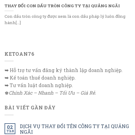
THAY ĐỔI CON DẤU TRÒN CÔNG TY TẠI QUẢNG NGÃI
Con dấu tròn công ty được xem là con dấu pháp lý luôn đồng
hành[...]
KETOAN76
➥
Hỗ trợ tư vấn đăng ký thành lập doanh nghiệp.
➥
Kế toán thuế doanh nghiệp.
➥
Tư vấn luật doanh nghiệp.
♚
Chính Xác – Nhanh – Tối Ưu – Giá Rẻ.
BÀI VIẾT GẦN ĐÂY
DỊCH VỤ THAY ĐỔI TÊN CÔNG TY TẠI QUẢNG
02
Th8
NGÃI