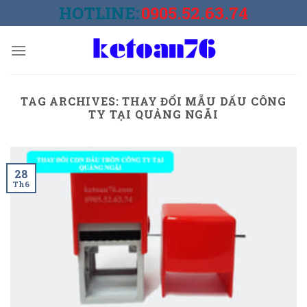
Skip
HOTLINE:
0905.52.63.74
to
content
TAG ARCHIVES:
THAY ĐỔI MẪU DẤU CÔNG
TY TẠI QUẢNG NGÃI
28
Th6