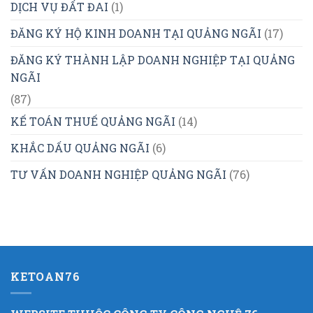
DỊCH VỤ ĐẤT ĐAI
(1)
ĐĂNG KÝ HỘ KINH DOANH TẠI QUẢNG NGÃI
(17)
ĐĂNG KÝ THÀNH LẬP DOANH NGHIỆP TẠI QUẢNG
NGÃI
(87)
KẾ TOÁN THUẾ QUẢNG NGÃI
(14)
KHẮC DẤU QUẢNG NGÃI
(6)
TƯ VẤN DOANH NGHIỆP QUẢNG NGÃI
(76)
KETOAN76