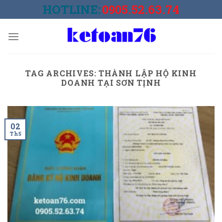
Skip
HOTLINE:
0905.52.63.74
to
content
TAG ARCHIVES:
THÀNH LẬP HỘ KINH
DOANH TẠI SƠN TỊNH
02
Th5