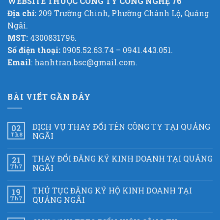
WEBSITE THUỘC CÔNG TY CÔNG NGHỆ 76
Địa chỉ:
209 Trường Chinh, Phường Chánh Lộ, Quảng
Ngãi.
MST:
4300831796.
Số điện thoại:
0905.52.63.74 – 0941.443.051.
Email
: hanhtran.bsc@gmail.com.
BÀI VIẾT GẦN ĐÂY
DỊCH VỤ THAY ĐỔI TÊN CÔNG TY TẠI QUẢNG
02
Th8
NGÃI
THAY ĐỔI ĐĂNG KÝ KINH DOANH TẠI QUẢNG
21
Th7
NGÃI
THỦ TỤC ĐĂNG KÝ HỘ KINH DOANH TẠI
19
Th7
QUẢNG NGÃI