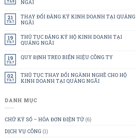
Th8
NGÃI
THAY ĐỔI ĐĂNG KÝ KINH DOANH TẠI QUẢNG
21
Th7
NGÃI
THỦ TỤC ĐĂNG KÝ HỘ KINH DOANH TẠI
19
Th7
QUẢNG NGÃI
QUY ĐỊNH TREO BIỂN HIỆU CÔNG TY
19
Th7
THỦ TỤC THAY ĐỔI NGÀNH NGHỀ CHO HỘ
02
Th7
KINH DOANH TẠI QUẢNG NGÃI
DANH MỤC
CHỮ KÝ SỐ – HÓA ĐƠN ĐIỆN TỬ
(6)
DỊCH VỤ CÔNG
(1)