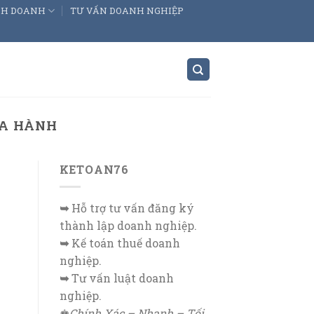
INH DOANH
TƯ VẤN DOANH NGHIỆP
ĨA HÀNH
KETOAN76
➥
Hỗ trợ tư vấn đăng ký
thành lập doanh nghiệp.
➥
Kế toán thuế doanh
nghiệp.
➥
Tư vấn luật doanh
nghiệp.
♚
Chính Xác – Nhanh – Tối