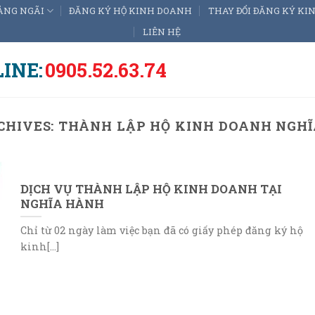
ẢNG NGÃI
ĐĂNG KÝ HỘ KINH DOANH
THAY ĐỔI ĐĂNG KÝ K
LIÊN HỆ
INE:
0905.52.63.74
CHIVES:
THÀNH LẬP HỘ KINH DOANH NGH
DỊCH VỤ THÀNH LẬP HỘ KINH DOANH TẠI
NGHĨA HÀNH
Chỉ từ 02 ngày làm việc bạn đã có giấy phép đăng ký hộ
kinh[...]