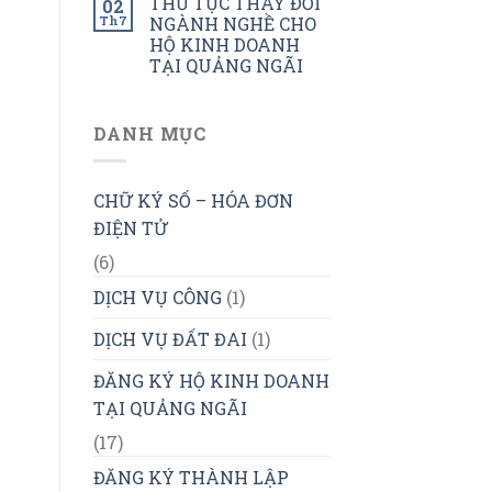
THỦ TỤC THAY ĐỔI
02
Th7
NGÀNH NGHỀ CHO
HỘ KINH DOANH
TẠI QUẢNG NGÃI
DANH MỤC
CHỮ KÝ SỐ – HÓA ĐƠN
ĐIỆN TỬ
(6)
DỊCH VỤ CÔNG
(1)
DỊCH VỤ ĐẤT ĐAI
(1)
ĐĂNG KÝ HỘ KINH DOANH
TẠI QUẢNG NGÃI
(17)
ĐĂNG KÝ THÀNH LẬP