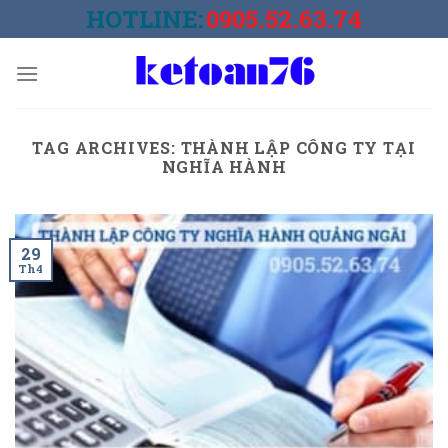
Skip
HOTLINE:
0905.52.63.74
to
content
TAG ARCHIVES:
THÀNH LẬP CÔNG TY TẠI
NGHĨA HÀNH
29
Th4