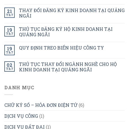
THAY ĐỔI ĐĂNG KÝ KINH DOANH TẠI QUẢNG
21
Th7
NGÃI
THỦ TỤC ĐĂNG KÝ HỘ KINH DOANH TẠI
19
Th7
QUẢNG NGÃI
QUY ĐỊNH TREO BIỂN HIỆU CÔNG TY
19
Th7
THỦ TỤC THAY ĐỔI NGÀNH NGHỀ CHO HỘ
02
Th7
KINH DOANH TẠI QUẢNG NGÃI
DANH MỤC
CHỮ KÝ SỐ – HÓA ĐƠN ĐIỆN TỬ
(6)
DỊCH VỤ CÔNG
(1)
DỊCH VỤ ĐẤT ĐAI
(1)