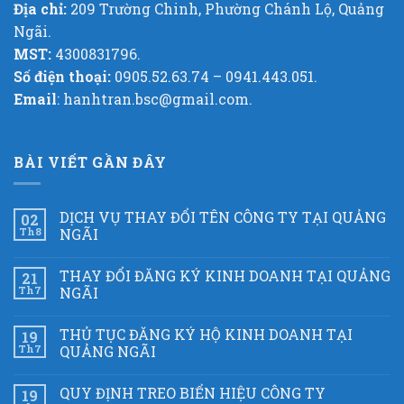
Địa chỉ:
209 Trường Chinh, Phường Chánh Lộ, Quảng
Ngãi.
MST:
4300831796.
Số điện thoại:
0905.52.63.74 – 0941.443.051.
Email
: hanhtran.bsc@gmail.com.
BÀI VIẾT GẦN ĐÂY
DỊCH VỤ THAY ĐỔI TÊN CÔNG TY TẠI QUẢNG
02
Th8
NGÃI
THAY ĐỔI ĐĂNG KÝ KINH DOANH TẠI QUẢNG
21
Th7
NGÃI
THỦ TỤC ĐĂNG KÝ HỘ KINH DOANH TẠI
19
Th7
QUẢNG NGÃI
QUY ĐỊNH TREO BIỂN HIỆU CÔNG TY
19