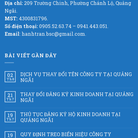
Địa chỉ:
209 Trường Chinh, Phường Chánh Lộ, Quảng
Ngãi.
MST:
4300831796.
Số điện thoại:
0905.52.63.74 – 0941.443.051.
Email
: hanhtran.bsc@gmail.com.
BÀI VIẾT GẦN ĐÂY
DỊCH VỤ THAY ĐỔI TÊN CÔNG TY TẠI QUẢNG
02
Th8
NGÃI
THAY ĐỔI ĐĂNG KÝ KINH DOANH TẠI QUẢNG
21
Th7
NGÃI
THỦ TỤC ĐĂNG KÝ HỘ KINH DOANH TẠI
19
Th7
QUẢNG NGÃI
QUY ĐỊNH TREO BIỂN HIỆU CÔNG TY
19