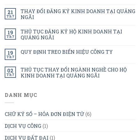
THAY ĐỔI ĐĂNG KÝ KINH DOANH TẠI QUẢNG
21
Th7
NGÃI
THỦ TỤC ĐĂNG KÝ HỘ KINH DOANH TẠI
19
Th7
QUẢNG NGÃI
QUY ĐỊNH TREO BIỂN HIỆU CÔNG TY
19
Th7
THỦ TỤC THAY ĐỔI NGÀNH NGHỀ CHO HỘ
02
Th7
KINH DOANH TẠI QUẢNG NGÃI
DANH MỤC
CHỮ KÝ SỐ – HÓA ĐƠN ĐIỆN TỬ
(6)
DỊCH VỤ CÔNG
(1)
DỊCH VỤ ĐẤT ĐAI
(1)