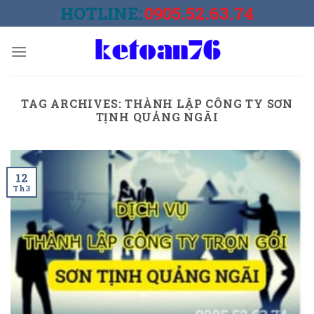
Skip
HOTLINE:
0905.52.63.74
to
content
TAG ARCHIVES:
THÀNH LẬP CÔNG TY SƠN
TỊNH QUẢNG NGÃI
12
Th3