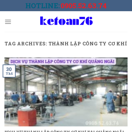
Skip
HOTLINE:
0905.52.63.74
to
content
TAG ARCHIVES:
THÀNH LẬP CÔNG TY CƠ KHÍ
30
Th5
DỊCH VỤ THÀNH LẬP CÔNG TY CƠ KHÍ TẠI QUẢNG NGÃI