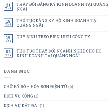
THAY ĐỔI ĐĂNG KÝ KINH DOANH TẠI QUẢNG
21
Th7
NGÃI
THỦ TỤC ĐĂNG KÝ HỘ KINH DOANH TẠI
19
Th7
QUẢNG NGÃI
QUY ĐỊNH TREO BIỂN HIỆU CÔNG TY
19
Th7
THỦ TỤC THAY ĐỔI NGÀNH NGHỀ CHO HỘ
02
Th7
KINH DOANH TẠI QUẢNG NGÃI
DANH MỤC
CHỮ KÝ SỐ – HÓA ĐƠN ĐIỆN TỬ
(6)
DỊCH VỤ CÔNG
(1)
DỊCH VỤ ĐẤT ĐAI
(1)