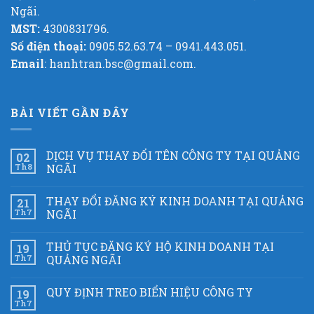
Ngãi.
MST:
4300831796.
Số điện thoại:
0905.52.63.74 – 0941.443.051.
Email
: hanhtran.bsc@gmail.com.
BÀI VIẾT GẦN ĐÂY
DỊCH VỤ THAY ĐỔI TÊN CÔNG TY TẠI QUẢNG
02
Th8
NGÃI
THAY ĐỔI ĐĂNG KÝ KINH DOANH TẠI QUẢNG
21
Th7
NGÃI
THỦ TỤC ĐĂNG KÝ HỘ KINH DOANH TẠI
19
Th7
QUẢNG NGÃI
QUY ĐỊNH TREO BIỂN HIỆU CÔNG TY
19
Th7