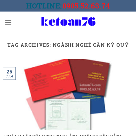
Skip
HOTLINE:
0905.52.63.74
to
content
TAG ARCHIVES:
NGÀNH NGHỀ CẦN KÝ QUỸ
25
Th4
THÀNH LẬP CÔNG TY TẠI QUẢNG NGÃI CÓ CẦN BẰNG