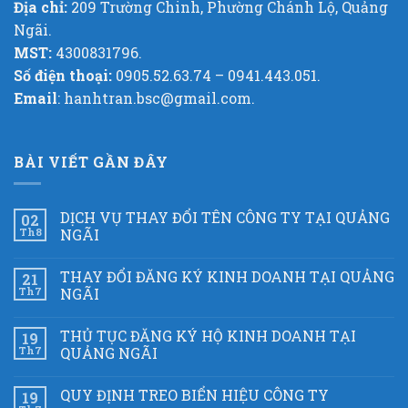
Địa chỉ:
209 Trường Chinh, Phường Chánh Lộ, Quảng
Ngãi.
MST:
4300831796.
Số điện thoại:
0905.52.63.74 – 0941.443.051.
Email
: hanhtran.bsc@gmail.com.
BÀI VIẾT GẦN ĐÂY
DỊCH VỤ THAY ĐỔI TÊN CÔNG TY TẠI QUẢNG
02
Th8
NGÃI
THAY ĐỔI ĐĂNG KÝ KINH DOANH TẠI QUẢNG
21
Th7
NGÃI
THỦ TỤC ĐĂNG KÝ HỘ KINH DOANH TẠI
19
Th7
QUẢNG NGÃI
QUY ĐỊNH TREO BIỂN HIỆU CÔNG TY
19