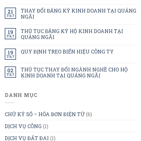
THAY ĐỔI ĐĂNG KÝ KINH DOANH TẠI QUẢNG
21
Th7
NGÃI
THỦ TỤC ĐĂNG KÝ HỘ KINH DOANH TẠI
19
Th7
QUẢNG NGÃI
QUY ĐỊNH TREO BIỂN HIỆU CÔNG TY
19
Th7
THỦ TỤC THAY ĐỔI NGÀNH NGHỀ CHO HỘ
02
Th7
KINH DOANH TẠI QUẢNG NGÃI
DANH MỤC
CHỮ KÝ SỐ – HÓA ĐƠN ĐIỆN TỬ
(6)
DỊCH VỤ CÔNG
(1)
DỊCH VỤ ĐẤT ĐAI
(1)