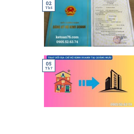
02
Th5
05
Th7