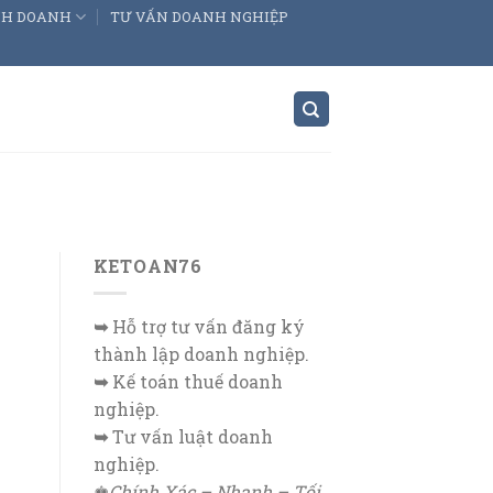
INH DOANH
TƯ VẤN DOANH NGHIỆP
KETOAN76
➥
Hỗ trợ tư vấn đăng ký
thành lập doanh nghiệp.
➥
Kế toán thuế doanh
nghiệp.
➥
Tư vấn luật doanh
nghiệp.
♚
Chính Xác – Nhanh – Tối