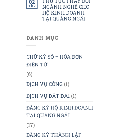
THỦ TỤC THAY ĐỔI
02
Th7
NGÀNH NGHỀ CHO
HỘ KINH DOANH
TẠI QUẢNG NGÃI
DANH MỤC
CHỮ KÝ SỐ – HÓA ĐƠN
ĐIỆN TỬ
(6)
DỊCH VỤ CÔNG
(1)
DỊCH VỤ ĐẤT ĐAI
(1)
ĐĂNG KÝ HỘ KINH DOANH
TẠI QUẢNG NGÃI
(17)
ĐĂNG KÝ THÀNH LẬP