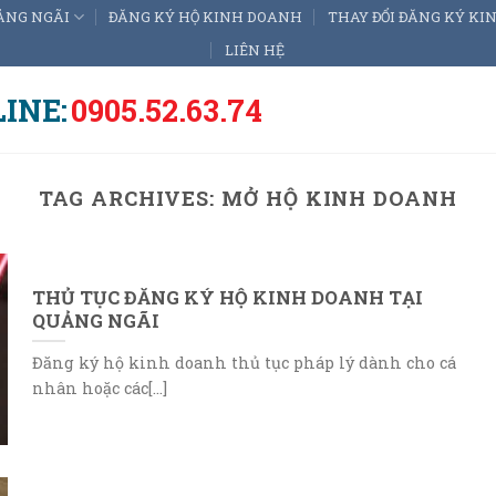
ẢNG NGÃI
ĐĂNG KÝ HỘ KINH DOANH
THAY ĐỔI ĐĂNG KÝ K
LIÊN HỆ
INE:
0905.52.63.74
TAG ARCHIVES:
MỞ HỘ KINH DOANH
THỦ TỤC ĐĂNG KÝ HỘ KINH DOANH TẠI
QUẢNG NGÃI
Đăng ký hộ kinh doanh thủ tục pháp lý dành cho cá
nhân hoặc các[...]