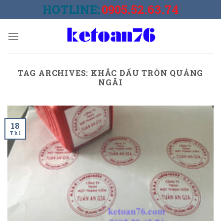
Skip
HOTLINE:
0905.52.63.74
to
content
TAG ARCHIVES:
KHẮC DẤU TRÒN QUẢNG
NGÃI
18
Th1