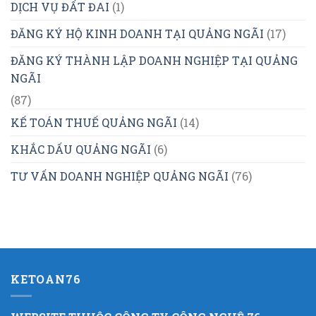
DỊCH VỤ ĐẤT ĐAI
(1)
ĐĂNG KÝ HỘ KINH DOANH TẠI QUẢNG NGÃI
(17)
ĐĂNG KÝ THÀNH LẬP DOANH NGHIỆP TẠI QUẢNG
NGÃI
(87)
KẾ TOÁN THUẾ QUẢNG NGÃI
(14)
KHẮC DẤU QUẢNG NGÃI
(6)
TƯ VẤN DOANH NGHIỆP QUẢNG NGÃI
(76)
KETOAN76