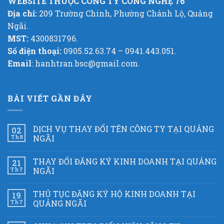
WEBSITE THUỘC CÔNG TY CÔNG NGHỆ 76
Địa chỉ:
209 Trường Chinh, Phường Chánh Lộ, Quảng
Ngãi.
MST:
4300831796.
Số điện thoại:
0905.52.63.74 – 0941.443.051.
Email
: hanhtran.bsc@gmail.com.
BÀI VIẾT GẦN ĐÂY
DỊCH VỤ THAY ĐỔI TÊN CÔNG TY TẠI QUẢNG
02
Th8
NGÃI
THAY ĐỔI ĐĂNG KÝ KINH DOANH TẠI QUẢNG
21
Th7
NGÃI
THỦ TỤC ĐĂNG KÝ HỘ KINH DOANH TẠI
19
Th7
QUẢNG NGÃI