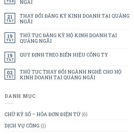
Th8
NGÃI
THAY ĐỔI ĐĂNG KÝ KINH DOANH TẠI QUẢNG
21
Th7
NGÃI
THỦ TỤC ĐĂNG KÝ HỘ KINH DOANH TẠI
19
Th7
QUẢNG NGÃI
QUY ĐỊNH TREO BIỂN HIỆU CÔNG TY
19
Th7
THỦ TỤC THAY ĐỔI NGÀNH NGHỀ CHO HỘ
02
Th7
KINH DOANH TẠI QUẢNG NGÃI
DANH MỤC
CHỮ KÝ SỐ – HÓA ĐƠN ĐIỆN TỬ
(6)
DỊCH VỤ CÔNG
(1)