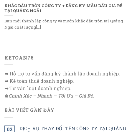
KHẮC DẤU TRÒN CÔNG TY + ĐĂNG KÝ MẪU DẤU GIÁ RẺ
TẠI QUẢNG NGÃI
Bạn mới thành lập công ty và muốn khắc dấu tròn tại Quảng
Ngãi chất lượng[...]
KETOAN76
➥
Hỗ trợ tư vấn đăng ký thành lập doanh nghiệp.
➥
Kế toán thuế doanh nghiệp.
➥
Tư vấn luật doanh nghiệp.
♚
Chính Xác – Nhanh – Tối Ưu – Giá Rẻ.
BÀI VIẾT GẦN ĐÂY
DỊCH VỤ THAY ĐỔI TÊN CÔNG TY TẠI QUẢNG
02