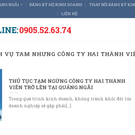
ẢNG NGÃI
ĐĂNG KÝ HỘ KINH DOANH
THAY ĐỔI ĐĂNG KÝ K
LIÊN HỆ
INE:
0905.52.63.74
H VỤ TAM NHƯNG CÔNG TY HAI THÀNH VI
THỦ TỤC TẠM NGỪNG CÔNG TY HAI THÀNH
VIÊN TRỞ LÊN TẠI QUẢNG NGÃI
Trong quá trình kinh doanh, không tránh khỏi đôi lúc
doanh nghiệp sẽ gặp phải[...]