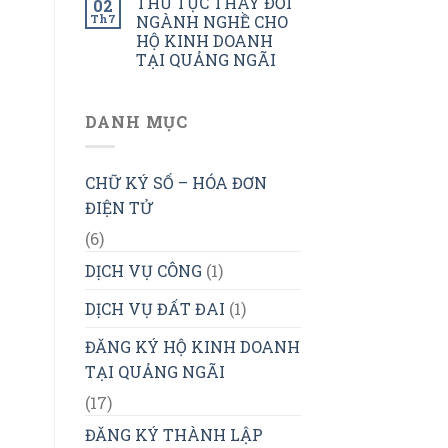
THỦ TỤC THAY ĐỔI
02
Th7
NGÀNH NGHỀ CHO
HỘ KINH DOANH
TẠI QUẢNG NGÃI
DANH MỤC
CHỮ KÝ SỐ – HÓA ĐƠN
ĐIỆN TỬ
(6)
DỊCH VỤ CÔNG
(1)
DỊCH VỤ ĐẤT ĐAI
(1)
ĐĂNG KÝ HỘ KINH DOANH
TẠI QUẢNG NGÃI
(17)
ĐĂNG KÝ THÀNH LẬP