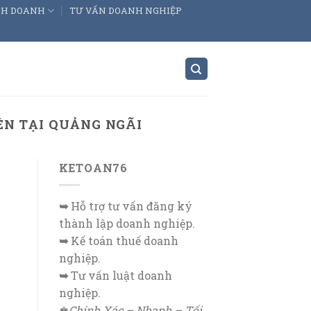
INH DOANH
TƯ VẤN DOANH NGHIỆP
ÊN TẠI QUẢNG NGÃI
KETOAN76
➥
Hỗ trợ tư vấn đăng ký
thành lập doanh nghiệp.
➥
Kế toán thuế doanh
nghiệp.
➥
Tư vấn luật doanh
nghiệp.
♚
Chính Xác – Nhanh – Tối