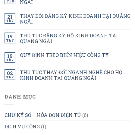
Th8
NGÃI
THAY ĐỔI ĐĂNG KÝ KINH DOANH TẠI QUẢNG
21
Th7
NGÃI
THỦ TỤC ĐĂNG KÝ HỘ KINH DOANH TẠI
19
Th7
QUẢNG NGÃI
QUY ĐỊNH TREO BIỂN HIỆU CÔNG TY
19
Th7
THỦ TỤC THAY ĐỔI NGÀNH NGHỀ CHO HỘ
02
Th7
KINH DOANH TẠI QUẢNG NGÃI
DANH MỤC
CHỮ KÝ SỐ – HÓA ĐƠN ĐIỆN TỬ
(6)
DỊCH VỤ CÔNG
(1)