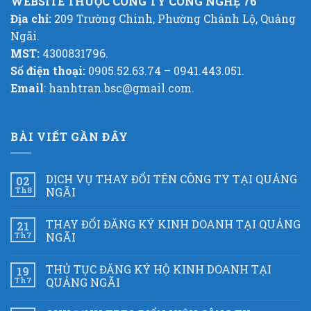
WEBSITE THUỘC CÔNG TY CÔNG NGHỆ 76
Địa chỉ:
209 Trường Chinh, Phường Chánh Lộ, Quảng
Ngãi.
MST:
4300831796.
Số điện thoại:
0905.52.63.74 – 0941.443.051.
Email
: hanhtran.bsc@gmail.com.
BÀI VIẾT GẦN ĐÂY
DỊCH VỤ THAY ĐỔI TÊN CÔNG TY TẠI QUẢNG
02
Th8
NGÃI
THAY ĐỔI ĐĂNG KÝ KINH DOANH TẠI QUẢNG
21
Th7
NGÃI
THỦ TỤC ĐĂNG KÝ HỘ KINH DOANH TẠI
19
Th7
QUẢNG NGÃI