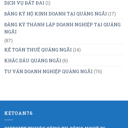
DỊCH VỤ ĐẤT ĐAI
(1)
ĐĂNG KÝ HỘ KINH DOANH TẠI QUẢNG NGÃI
(17)
ĐĂNG KÝ THÀNH LẬP DOANH NGHIỆP TẠI QUẢNG
NGÃI
(87)
KẾ TOÁN THUẾ QUẢNG NGÃI
(14)
KHẮC DẤU QUẢNG NGÃI
(6)
TƯ VẤN DOANH NGHIỆP QUẢNG NGÃI
(76)
KETOAN76