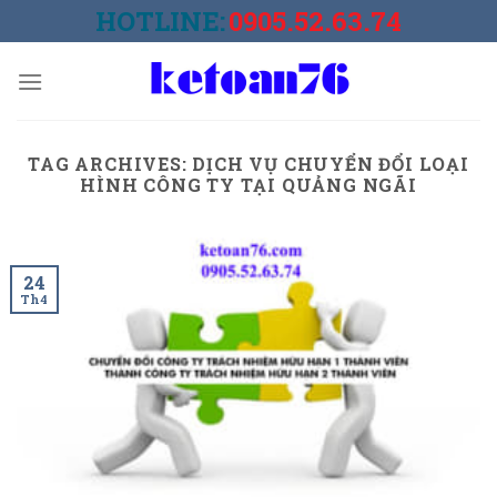
Skip
HOTLINE:
0905.52.63.74
to
content
TAG ARCHIVES:
DỊCH VỤ CHUYỂN ĐỔI LOẠI
HÌNH CÔNG TY TẠI QUẢNG NGÃI
24
Th4