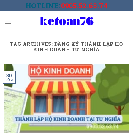
Skip
HOTLINE:
0905.52.63.74
to
content
TAG ARCHIVES:
ĐĂNG KÝ THÀNH LẬP HỘ
KINH DOANH TƯ NGHĨA
30
Th3