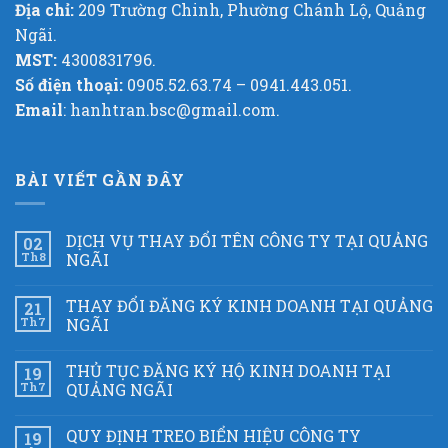
Địa chỉ:
209 Trường Chinh, Phường Chánh Lộ, Quảng
Ngãi.
MST:
4300831796.
Số điện thoại:
0905.52.63.74 – 0941.443.051.
Email
: hanhtran.bsc@gmail.com.
BÀI VIẾT GẦN ĐÂY
DỊCH VỤ THAY ĐỔI TÊN CÔNG TY TẠI QUẢNG
02
Th8
NGÃI
THAY ĐỔI ĐĂNG KÝ KINH DOANH TẠI QUẢNG
21
Th7
NGÃI
THỦ TỤC ĐĂNG KÝ HỘ KINH DOANH TẠI
19
Th7
QUẢNG NGÃI
QUY ĐỊNH TREO BIỂN HIỆU CÔNG TY
19