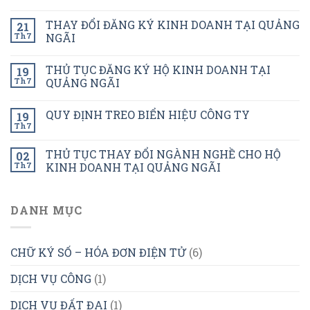
THAY ĐỔI ĐĂNG KÝ KINH DOANH TẠI QUẢNG
21
Th7
NGÃI
THỦ TỤC ĐĂNG KÝ HỘ KINH DOANH TẠI
19
Th7
QUẢNG NGÃI
QUY ĐỊNH TREO BIỂN HIỆU CÔNG TY
19
Th7
THỦ TỤC THAY ĐỔI NGÀNH NGHỀ CHO HỘ
02
Th7
KINH DOANH TẠI QUẢNG NGÃI
DANH MỤC
CHỮ KÝ SỐ – HÓA ĐƠN ĐIỆN TỬ
(6)
DỊCH VỤ CÔNG
(1)
DỊCH VỤ ĐẤT ĐAI
(1)