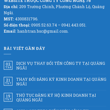
WEBSITE THUỘC CÔNG TY CÔNG NGHỆ 76
Địa chỉ:
209 Trường Chinh, Phường Chánh Lộ, Quảng
Ngãi.
MST:
4300831796.
Số điện thoại:
0905.52.63.74 – 0941.443.051.
Email
: hanhtran.bsc@gmail.com.
BÀI VIẾT GẦN ĐÂY
DỊCH VỤ THAY ĐỔI TÊN CÔNG TY TẠI QUẢNG
02
Th8
NGÃI
THAY ĐỔI ĐĂNG KÝ KINH DOANH TẠI QUẢNG
21
Th7
NGÃI
THỦ TỤC ĐĂNG KÝ HỘ KINH DOANH TẠI
19
Th7
QUẢNG NGÃI