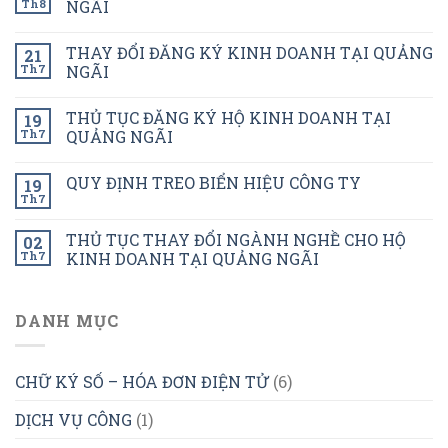
Th8
NGÃI
THAY ĐỔI ĐĂNG KÝ KINH DOANH TẠI QUẢNG
21
Th7
NGÃI
THỦ TỤC ĐĂNG KÝ HỘ KINH DOANH TẠI
19
Th7
QUẢNG NGÃI
QUY ĐỊNH TREO BIỂN HIỆU CÔNG TY
19
Th7
THỦ TỤC THAY ĐỔI NGÀNH NGHỀ CHO HỘ
02
Th7
KINH DOANH TẠI QUẢNG NGÃI
DANH MỤC
CHỮ KÝ SỐ – HÓA ĐƠN ĐIỆN TỬ
(6)
DỊCH VỤ CÔNG
(1)