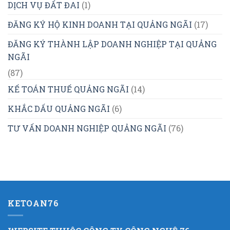
DỊCH VỤ ĐẤT ĐAI
(1)
ĐĂNG KÝ HỘ KINH DOANH TẠI QUẢNG NGÃI
(17)
ĐĂNG KÝ THÀNH LẬP DOANH NGHIỆP TẠI QUẢNG
NGÃI
(87)
KẾ TOÁN THUẾ QUẢNG NGÃI
(14)
KHẮC DẤU QUẢNG NGÃI
(6)
TƯ VẤN DOANH NGHIỆP QUẢNG NGÃI
(76)
KETOAN76