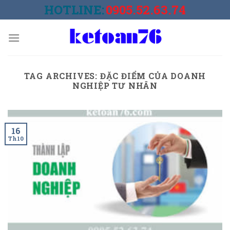
Skip
HOTLINE:
0905.52.63.74
to
content
TAG ARCHIVES:
ĐẶC ĐIỂM CỦA DOANH
NGHIỆP TƯ NHÂN
16
Th10