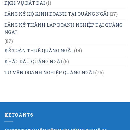
DỊCH VỤ ĐẤT ĐAI
(1)
ĐĂNG KÝ HỘ KINH DOANH TẠI QUẢNG NGÃI
(17)
ĐĂNG KÝ THÀNH LẬP DOANH NGHIỆP TẠI QUẢNG
NGÃI
(87)
KẾ TOÁN THUẾ QUẢNG NGÃI
(14)
KHẮC DẤU QUẢNG NGÃI
(6)
TƯ VẤN DOANH NGHIỆP QUẢNG NGÃI
(76)
KETOAN76