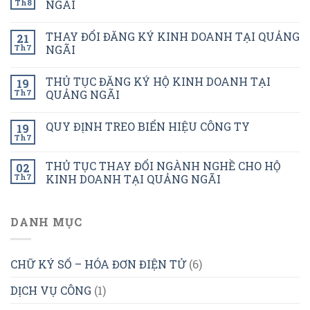
Th8
NGÃI
THAY ĐỔI ĐĂNG KÝ KINH DOANH TẠI QUẢNG
21
Th7
NGÃI
THỦ TỤC ĐĂNG KÝ HỘ KINH DOANH TẠI
19
Th7
QUẢNG NGÃI
QUY ĐỊNH TREO BIỂN HIỆU CÔNG TY
19
Th7
THỦ TỤC THAY ĐỔI NGÀNH NGHỀ CHO HỘ
02
Th7
KINH DOANH TẠI QUẢNG NGÃI
DANH MỤC
CHỮ KÝ SỐ – HÓA ĐƠN ĐIỆN TỬ
(6)
DỊCH VỤ CÔNG
(1)