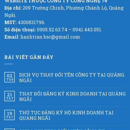
WEBSITE THUỘC CÔNG TY CÔNG NGHỆ 76
Địa chỉ:
209 Trường Chinh, Phường Chánh Lộ, Quảng
Ngãi.
MST:
4300831796.
Số điện thoại:
0905.52.63.74 – 0941.443.051.
Email
: hanhtran.bsc@gmail.com.
BÀI VIẾT GẦN ĐÂY
DỊCH VỤ THAY ĐỔI TÊN CÔNG TY TẠI QUẢNG
02
Th8
NGÃI
THAY ĐỔI ĐĂNG KÝ KINH DOANH TẠI QUẢNG
21
Th7
NGÃI
THỦ TỤC ĐĂNG KÝ HỘ KINH DOANH TẠI
19
Th7
QUẢNG NGÃI