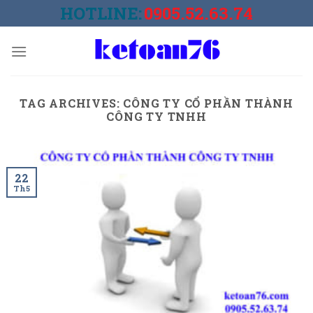
Skip
HOTLINE:
0905.52.63.74
to
content
TAG ARCHIVES:
CÔNG TY CỔ PHẦN THÀNH
CÔNG TY TNHH
22
Th5