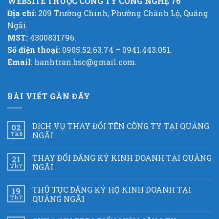
WEBSITE THUỘC CÔNG TY CÔNG NGHỆ 76
Địa chỉ:
209 Trường Chinh, Phường Chánh Lộ, Quảng
Ngãi.
MST:
4300831796.
Số điện thoại:
0905.52.63.74 – 0941.443.051.
Email
: hanhtran.bsc@gmail.com.
BÀI VIẾT GẦN ĐÂY
DỊCH VỤ THAY ĐỔI TÊN CÔNG TY TẠI QUẢNG
02
Th8
NGÃI
THAY ĐỔI ĐĂNG KÝ KINH DOANH TẠI QUẢNG
21
Th7
NGÃI
THỦ TỤC ĐĂNG KÝ HỘ KINH DOANH TẠI
19
Th7
QUẢNG NGÃI