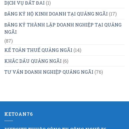
DỊCH VỤ ĐẤT ĐAI
(1)
ĐĂNG KÝ HỘ KINH DOANH TẠI QUẢNG NGÃI
(17)
ĐĂNG KÝ THÀNH LẬP DOANH NGHIỆP TẠI QUẢNG
NGÃI
(87)
KẾ TOÁN THUẾ QUẢNG NGÃI
(14)
KHẮC DẤU QUẢNG NGÃI
(6)
TƯ VẤN DOANH NGHIỆP QUẢNG NGÃI
(76)
KETOAN76