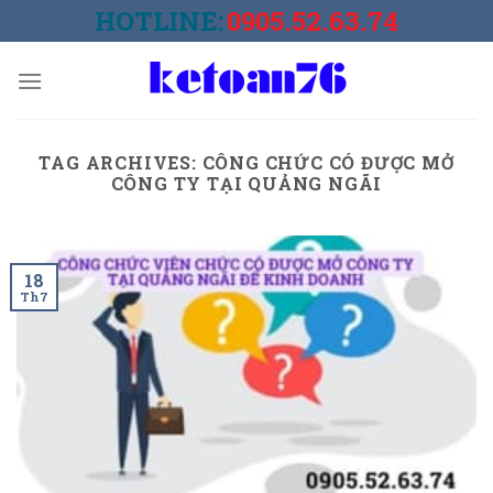
Skip
HOTLINE:
0905.52.63.74
to
content
TAG ARCHIVES:
CÔNG CHỨC CÓ ĐƯỢC MỞ
CÔNG TY TẠI QUẢNG NGÃI
18
Th7