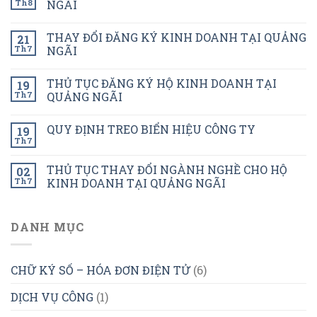
Th8
NGÃI
THAY ĐỔI ĐĂNG KÝ KINH DOANH TẠI QUẢNG
21
Th7
NGÃI
THỦ TỤC ĐĂNG KÝ HỘ KINH DOANH TẠI
19
Th7
QUẢNG NGÃI
QUY ĐỊNH TREO BIỂN HIỆU CÔNG TY
19
Th7
THỦ TỤC THAY ĐỔI NGÀNH NGHỀ CHO HỘ
02
Th7
KINH DOANH TẠI QUẢNG NGÃI
DANH MỤC
CHỮ KÝ SỐ – HÓA ĐƠN ĐIỆN TỬ
(6)
DỊCH VỤ CÔNG
(1)