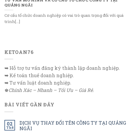
QUẢNG NGÃI
Cơ cấu tổ chức doanh nghiệp có vai trò quan trọng đối với quá
trình[...]
KETOAN76
➥
Hỗ trợ tư vấn đăng ký thành lập doanh nghiệp.
➥
Kế toán thuế doanh nghiệp.
➥
Tư vấn luật doanh nghiệp.
♚
Chính Xác – Nhanh – Tối Ưu – Giá Rẻ.
BÀI VIẾT GẦN ĐÂY
DỊCH VỤ THAY ĐỔI TÊN CÔNG TY TẠI QUẢNG
02
Th8
NGÃI