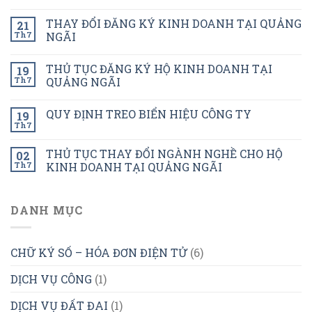
THAY ĐỔI ĐĂNG KÝ KINH DOANH TẠI QUẢNG
21
Th7
NGÃI
THỦ TỤC ĐĂNG KÝ HỘ KINH DOANH TẠI
19
Th7
QUẢNG NGÃI
QUY ĐỊNH TREO BIỂN HIỆU CÔNG TY
19
Th7
THỦ TỤC THAY ĐỔI NGÀNH NGHỀ CHO HỘ
02
Th7
KINH DOANH TẠI QUẢNG NGÃI
DANH MỤC
CHỮ KÝ SỐ – HÓA ĐƠN ĐIỆN TỬ
(6)
DỊCH VỤ CÔNG
(1)
DỊCH VỤ ĐẤT ĐAI
(1)