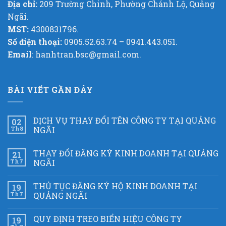
Địa chỉ:
209 Trường Chinh, Phường Chánh Lộ, Quảng
Ngãi.
MST:
4300831796.
Số điện thoại:
0905.52.63.74 – 0941.443.051.
Email
: hanhtran.bsc@gmail.com.
BÀI VIẾT GẦN ĐÂY
DỊCH VỤ THAY ĐỔI TÊN CÔNG TY TẠI QUẢNG
02
Th8
NGÃI
THAY ĐỔI ĐĂNG KÝ KINH DOANH TẠI QUẢNG
21
Th7
NGÃI
THỦ TỤC ĐĂNG KÝ HỘ KINH DOANH TẠI
19
Th7
QUẢNG NGÃI
QUY ĐỊNH TREO BIỂN HIỆU CÔNG TY
19