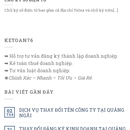
Chữ ký số điện tử bao gồm cả địa chỉ Telex và chữ ký trên[...]
KETOAN76
➥
Hỗ trợ tư vấn đăng ký thành lập doanh nghiệp.
➥
Kế toán thuế doanh nghiệp.
➥
Tư vấn luật doanh nghiệp.
♚
Chính Xác – Nhanh – Tối Ưu – Giá Rẻ.
BÀI VIẾT GẦN ĐÂY
DỊCH VỤ THAY ĐỔI TÊN CÔNG TY TẠI QUẢNG
02
Th8
NGÃI
THAY ĐỔI ĐĂNG KÝ KINH DOANH TẠI QUẢNG
21