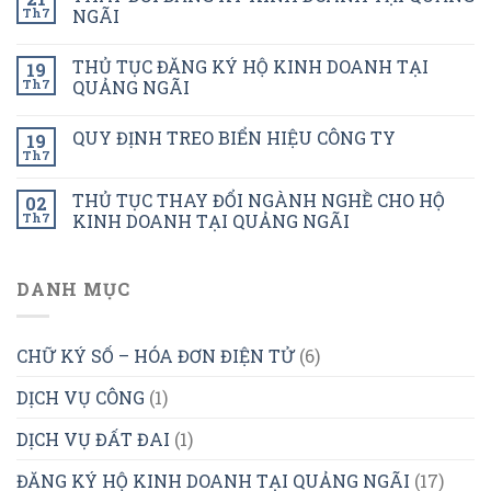
Th7
NGÃI
THỦ TỤC ĐĂNG KÝ HỘ KINH DOANH TẠI
19
Th7
QUẢNG NGÃI
QUY ĐỊNH TREO BIỂN HIỆU CÔNG TY
19
Th7
THỦ TỤC THAY ĐỔI NGÀNH NGHỀ CHO HỘ
02
Th7
KINH DOANH TẠI QUẢNG NGÃI
DANH MỤC
CHỮ KÝ SỐ – HÓA ĐƠN ĐIỆN TỬ
(6)
DỊCH VỤ CÔNG
(1)
DỊCH VỤ ĐẤT ĐAI
(1)
ĐĂNG KÝ HỘ KINH DOANH TẠI QUẢNG NGÃI
(17)