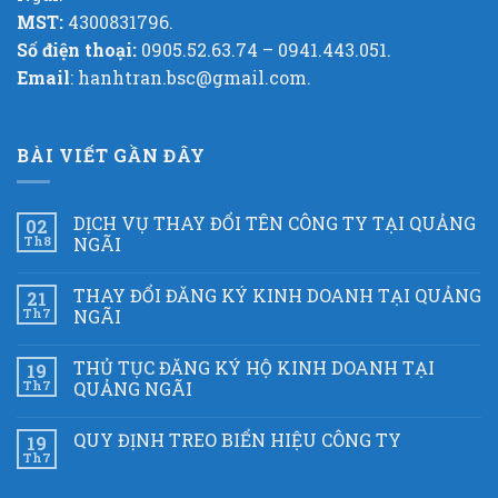
MST:
4300831796.
Số điện thoại:
0905.52.63.74 – 0941.443.051.
Email
: hanhtran.bsc@gmail.com.
BÀI VIẾT GẦN ĐÂY
DỊCH VỤ THAY ĐỔI TÊN CÔNG TY TẠI QUẢNG
02
Th8
NGÃI
THAY ĐỔI ĐĂNG KÝ KINH DOANH TẠI QUẢNG
21
Th7
NGÃI
THỦ TỤC ĐĂNG KÝ HỘ KINH DOANH TẠI
19
Th7
QUẢNG NGÃI
QUY ĐỊNH TREO BIỂN HIỆU CÔNG TY
19
Th7