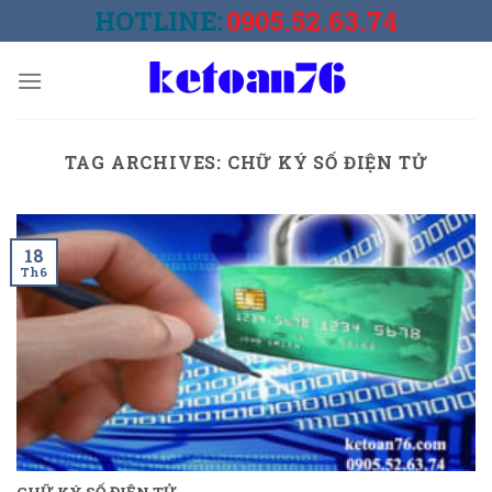
Skip
HOTLINE:
0905.52.63.74
to
content
TAG ARCHIVES:
CHỮ KÝ SỐ ĐIỆN TỬ
18
Th6
CHỮ KÝ SỐ ĐIỆN TỬ