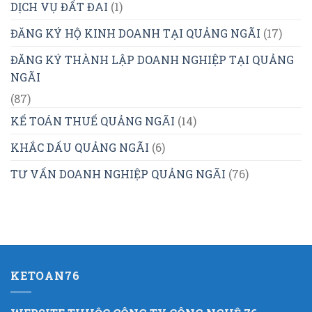
DỊCH VỤ ĐẤT ĐAI
(1)
ĐĂNG KÝ HỘ KINH DOANH TẠI QUẢNG NGÃI
(17)
ĐĂNG KÝ THÀNH LẬP DOANH NGHIỆP TẠI QUẢNG
NGÃI
(87)
KẾ TOÁN THUẾ QUẢNG NGÃI
(14)
KHẮC DẤU QUẢNG NGÃI
(6)
TƯ VẤN DOANH NGHIỆP QUẢNG NGÃI
(76)
KETOAN76