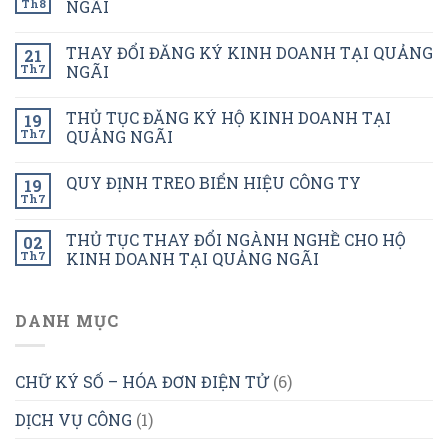
Th8
NGÃI
THAY ĐỔI ĐĂNG KÝ KINH DOANH TẠI QUẢNG
21
Th7
NGÃI
THỦ TỤC ĐĂNG KÝ HỘ KINH DOANH TẠI
19
Th7
QUẢNG NGÃI
QUY ĐỊNH TREO BIỂN HIỆU CÔNG TY
19
Th7
THỦ TỤC THAY ĐỔI NGÀNH NGHỀ CHO HỘ
02
Th7
KINH DOANH TẠI QUẢNG NGÃI
DANH MỤC
CHỮ KÝ SỐ – HÓA ĐƠN ĐIỆN TỬ
(6)
DỊCH VỤ CÔNG
(1)