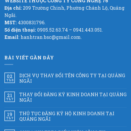
WEBSITE THUỘC CÔNG TY CÔNG NGHỆ 76
Địa chỉ:
209 Trường Chinh, Phường Chánh Lộ, Quảng
Ngãi.
MST:
4300831796.
Số điện thoại:
0905.52.63.74 – 0941.443.051.
Email
: hanhtran.bsc@gmail.com.
BÀI VIẾT GẦN ĐÂY
DỊCH VỤ THAY ĐỔI TÊN CÔNG TY TẠI QUẢNG
02
Th8
NGÃI
THAY ĐỔI ĐĂNG KÝ KINH DOANH TẠI QUẢNG
21
Th7
NGÃI
THỦ TỤC ĐĂNG KÝ HỘ KINH DOANH TẠI
19
Th7
QUẢNG NGÃI