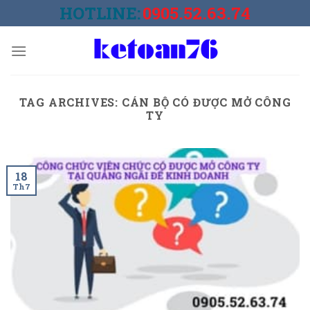
Skip
HOTLINE:
0905.52.63.74
to
content
TAG ARCHIVES:
CÁN BỘ CÓ ĐƯỢC MỞ CÔNG
TY
18
Th7