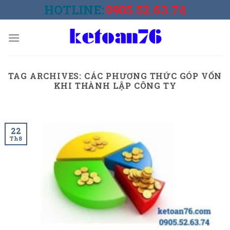
Skip
HOTLINE:
0905.52.63.74
to
content
TAG ARCHIVES:
CÁC PHƯƠNG THỨC GÓP VỐN
KHI THÀNH LẬP CÔNG TY
22
Th8