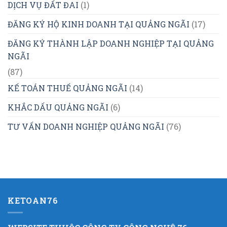
DỊCH VỤ ĐẤT ĐAI
(1)
ĐĂNG KÝ HỘ KINH DOANH TẠI QUẢNG NGÃI
(17)
ĐĂNG KÝ THÀNH LẬP DOANH NGHIỆP TẠI QUẢNG
NGÃI
(87)
KẾ TOÁN THUẾ QUẢNG NGÃI
(14)
KHẮC DẤU QUẢNG NGÃI
(6)
TƯ VẤN DOANH NGHIỆP QUẢNG NGÃI
(76)
KETOAN76