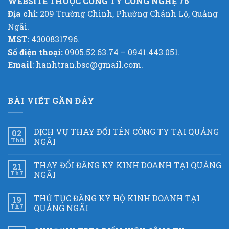
WEBSITE THUỘC CÔNG TY CÔNG NGHỆ 76
Địa chỉ:
209 Trường Chinh, Phường Chánh Lộ, Quảng
Ngãi.
MST:
4300831796.
Số điện thoại:
0905.52.63.74 – 0941.443.051.
Email
: hanhtran.bsc@gmail.com.
BÀI VIẾT GẦN ĐÂY
DỊCH VỤ THAY ĐỔI TÊN CÔNG TY TẠI QUẢNG
02
Th8
NGÃI
THAY ĐỔI ĐĂNG KÝ KINH DOANH TẠI QUẢNG
21
Th7
NGÃI
THỦ TỤC ĐĂNG KÝ HỘ KINH DOANH TẠI
19
Th7
QUẢNG NGÃI