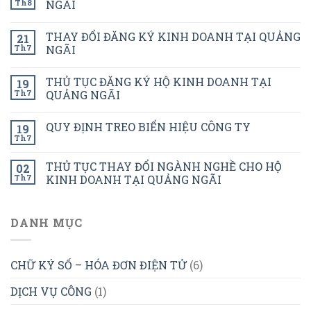
Th8
NGÃI
THAY ĐỔI ĐĂNG KÝ KINH DOANH TẠI QUẢNG
21
Th7
NGÃI
THỦ TỤC ĐĂNG KÝ HỘ KINH DOANH TẠI
19
Th7
QUẢNG NGÃI
QUY ĐỊNH TREO BIỂN HIỆU CÔNG TY
19
Th7
THỦ TỤC THAY ĐỔI NGÀNH NGHỀ CHO HỘ
02
Th7
KINH DOANH TẠI QUẢNG NGÃI
DANH MỤC
CHỮ KÝ SỐ – HÓA ĐƠN ĐIỆN TỬ
(6)
DỊCH VỤ CÔNG
(1)