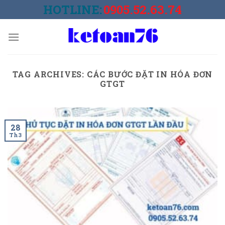
Skip
HOTLINE:
0905.52.63.74
to
content
TAG ARCHIVES:
CÁC BƯỚC ĐẶT IN HÓA ĐƠN
GTGT
28
Th3