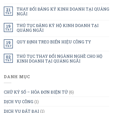
THAY ĐỔI ĐĂNG KÝ KINH DOANH TẠI QUẢNG
21
Th7
NGÃI
THỦ TỤC ĐĂNG KÝ HỘ KINH DOANH TẠI
19
Th7
QUẢNG NGÃI
QUY ĐỊNH TREO BIỂN HIỆU CÔNG TY
19
Th7
THỦ TỤC THAY ĐỔI NGÀNH NGHỀ CHO HỘ
02
Th7
KINH DOANH TẠI QUẢNG NGÃI
DANH MỤC
CHỮ KÝ SỐ – HÓA ĐƠN ĐIỆN TỬ
(6)
DỊCH VỤ CÔNG
(1)
DỊCH VỤ ĐẤT ĐAI
(1)