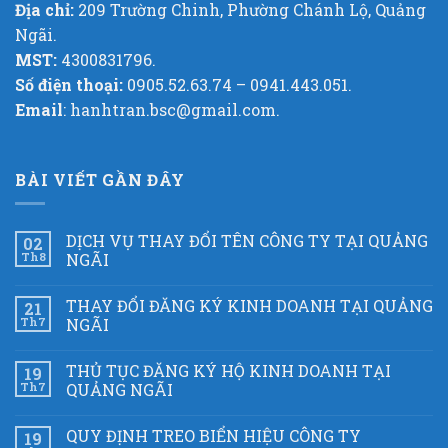
Địa chỉ:
209 Trường Chinh, Phường Chánh Lộ, Quảng
Ngãi.
MST:
4300831796.
Số điện thoại:
0905.52.63.74 – 0941.443.051.
Email
: hanhtran.bsc@gmail.com.
BÀI VIẾT GẦN ĐÂY
DỊCH VỤ THAY ĐỔI TÊN CÔNG TY TẠI QUẢNG
02
Th8
NGÃI
THAY ĐỔI ĐĂNG KÝ KINH DOANH TẠI QUẢNG
21
Th7
NGÃI
THỦ TỤC ĐĂNG KÝ HỘ KINH DOANH TẠI
19
Th7
QUẢNG NGÃI
QUY ĐỊNH TREO BIỂN HIỆU CÔNG TY
19