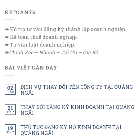
KETOAN76
➥
Hỗ trợ tư vấn đăng ký thành lập doanh nghiệp.
➥
Kế toán thuế doanh nghiệp.
➥
Tư vấn luật doanh nghiệp.
♚
Chính Xác – Nhanh – Tối Ưu – Giá Rẻ.
BÀI VIẾT GẦN ĐÂY
DỊCH VỤ THAY ĐỔI TÊN CÔNG TY TẠI QUẢNG
02
Th8
NGÃI
THAY ĐỔI ĐĂNG KÝ KINH DOANH TẠI QUẢNG
21
Th7
NGÃI
THỦ TỤC ĐĂNG KÝ HỘ KINH DOANH TẠI
19
Th7
QUẢNG NGÃI