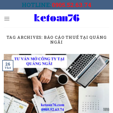
Skip
HOTLINE:
0905.52.63.74
to
content
TAG ARCHIVES:
BÁO CÁO THUẾ TẠI QUẢNG
NGÃI
26
Th4