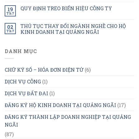
QUY ĐỊNH TREO BIỂN HIỆU CÔNG TY
19
Th7
THỦ TỤC THAY ĐỔI NGÀNH NGHỀ CHO HỘ
02
Th7
KINH DOANH TẠI QUẢNG NGÃI
DANH MỤC
CHỮ KÝ SỐ – HÓA ĐƠN ĐIỆN TỬ
(6)
DỊCH VỤ CÔNG
(1)
DỊCH VỤ ĐẤT ĐAI
(1)
ĐĂNG KÝ HỘ KINH DOANH TẠI QUẢNG NGÃI
(17)
ĐĂNG KÝ THÀNH LẬP DOANH NGHIỆP TẠI QUẢNG
NGÃI
(87)