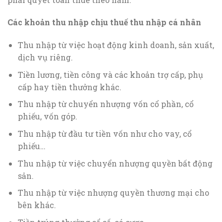
Các khoản thu nhập chịu thuế thu nhập cá nhân
Thu nhập từ việc hoạt động kinh doanh, sản xuất,
dịch vụ riêng.
Tiền lương, tiền công và các khoản trợ cấp, phụ
cấp hay tiền thưởng khác.
Thu nhập từ chuyển nhượng vốn cổ phần, cổ
phiếu, vốn góp.
Thu nhập từ đầu tư tiền vốn như cho vay, cổ
phiếu…
Thu nhập từ việc chuyển nhượng quyền bất động
sản.
Thu nhập từ việc nhượng quyền thương mại cho
bên khác.