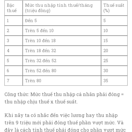
Bậc
Mức thu nhập tính thuế/tháng
Thuế suất
thuế
(triệu đồng)
(%)
1
Đến 5
5
2
Trên 5 đến 10
10
3
Trên 10 đến 18
15
4
Trên 18 đến 32
20
5
Trên 32 đến 52
25
6
Trên 52 đến 80
30
7
Trên 80
35
Công thức: Mức thuế thu nhập cá nhân phải đóng =
thu nhập chịu thuế x thuế suất.
Khi nãy ta có nhắc đến việc lương hay thu nhập
trên 9 triệu mới phải đóng thuế phần vượt mức. Và
đây là cách tính thuế phải đóng cho phần vượt mức