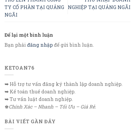
TY CỔ PHẦN TẠI QUẢNG
NGHIỆP TẠI QUẢNG NGÃI
NGÃI
Để lại một bình luận
Bạn phải
đăng nhập
để gửi bình luận.
KETOAN76
➥
Hỗ trợ tư vấn đăng ký thành lập doanh nghiệp.
➥
Kế toán thuế doanh nghiệp.
➥
Tư vấn luật doanh nghiệp.
♚
Chính Xác – Nhanh – Tối Ưu – Giá Rẻ.
BÀI VIẾT GẦN ĐÂY