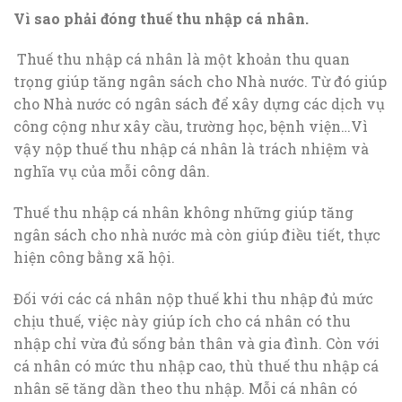
Vì sao phải đóng thuế thu nhập cá nhân.
Thuế thu nhập cá nhân là một khoản thu quan
trọng giúp tăng ngân sách cho Nhà nước. Từ đó giúp
cho Nhà nước có ngân sách để xây dựng các dịch vụ
công cộng như xây cầu, trường học, bệnh viện…Vì
vậy nộp thuế thu nhập cá nhân là trách nhiệm và
nghĩa vụ của mỗi công dân.
Thuế thu nhập cá nhân không những giúp tăng
ngân sách cho nhà nước mà còn giúp điều tiết, thực
hiện công bằng xã hội.
Đối với các cá nhân nộp thuế khi thu nhập đủ mức
chịu thuế, việc này giúp ích cho cá nhân có thu
nhập chỉ vừa đủ sống bản thân và gia đình. Còn với
cá nhân có mức thu nhập cao, thù thuế thu nhập cá
nhân sẽ tăng dần theo thu nhập. Mỗi cá nhân có