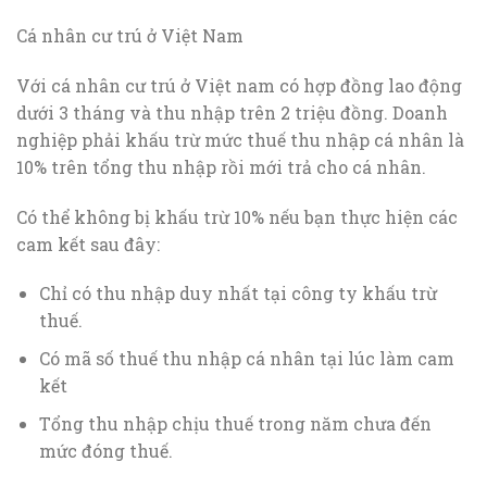
Cá nhân cư trú ở Việt Nam
Với cá nhân cư trú ở Việt nam có hợp đồng lao động
dưới 3 tháng và thu nhập trên 2 triệu đồng. Doanh
nghiệp phải khấu trừ mức thuế thu nhập cá nhân là
10% trên tổng thu nhập rồi mới trả cho cá nhân.
Có thể không bị khấu trừ 10% nếu bạn thực hiện các
cam kết sau đây:
Chỉ có thu nhập duy nhất tại công ty khấu trừ
thuế.
Có mã số thuế thu nhập cá nhân tại lúc làm cam
kết
Tổng thu nhập chịu thuế trong năm chưa đến
mức đóng thuế.