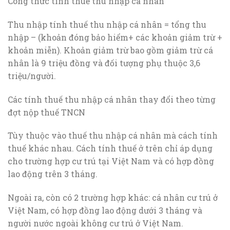
Công thức tính thuế thu nhập cá nhân
Thu nhập tính thuế thu nhập cá nhân = tổng thu
nhập – (khoản đóng bảo hiểm+ các khoản giảm trừ +
khoản miễn). Khoản giảm trừ bao gồm giảm trừ cá
nhân là 9 triệu đồng và đối tượng phụ thuộc 3,6
triệu/người.
Các tính thuế thu nhập cá nhân thay đổi theo từng
đợt nộp thuế TNCN
Tùy thuộc vào thuế thu nhập cá nhân mà cách tính
thuế khác nhau. Cách tính thuế ở trên chỉ áp dụng
cho trường hợp cư trú tại Việt Nam và có hợp đồng
lao động trên 3 tháng.
Ngoài ra, còn có 2 trường hợp khác: cá nhân cư trú ở
Việt Nam, có hợp đồng lao động dưới 3 tháng và
người nước ngoài không cư trú ở Việt Nam.