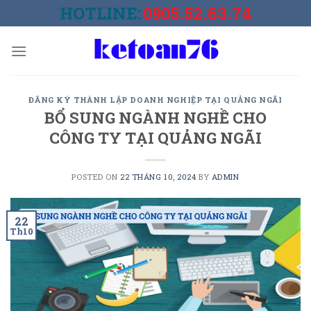
Skip
HOTLINE:
0905.52.63.74
to
content
ĐĂNG KÝ THÀNH LẬP DOANH NGHIỆP TẠI QUẢNG NGÃI
BỔ SUNG NGÀNH NGHỀ CHO
CÔNG TY TẠI QUẢNG NGÃI
POSTED ON
22 THÁNG 10, 2024
BY
ADMIN
22
Th10