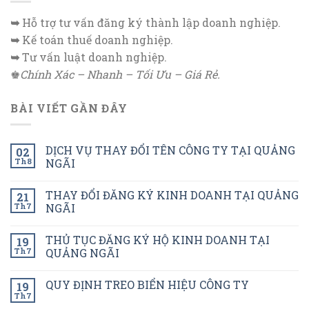
➥
Hỗ trợ tư vấn đăng ký thành lập doanh nghiệp.
➥
Kế toán thuế doanh nghiệp.
➥
Tư vấn luật doanh nghiệp.
♚
Chính Xác – Nhanh – Tối Ưu – Giá Rẻ.
BÀI VIẾT GẦN ĐÂY
DỊCH VỤ THAY ĐỔI TÊN CÔNG TY TẠI QUẢNG
02
Th8
NGÃI
THAY ĐỔI ĐĂNG KÝ KINH DOANH TẠI QUẢNG
21
Th7
NGÃI
THỦ TỤC ĐĂNG KÝ HỘ KINH DOANH TẠI
19
Th7
QUẢNG NGÃI
QUY ĐỊNH TREO BIỂN HIỆU CÔNG TY
19
Th7