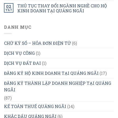
THỦ TỤC THAY ĐỔI NGÀNH NGHỀ CHO HỘ
02
Th7
KINH DOANH TẠI QUẢNG NGÃI
DANH MỤC
CHỮ KÝ SỐ – HÓA ĐƠN ĐIỆN TỬ
(6)
DỊCH VỤ CÔNG
(1)
DỊCH VỤ ĐẤT ĐAI
(1)
ĐĂNG KÝ HỘ KINH DOANH TẠI QUẢNG NGÃI
(17)
ĐĂNG KÝ THÀNH LẬP DOANH NGHIỆP TẠI QUẢNG
NGÃI
(87)
KẾ TOÁN THUẾ QUẢNG NGÃI
(14)
KHẮC DẤU QUẢNG NGÃI
(6)