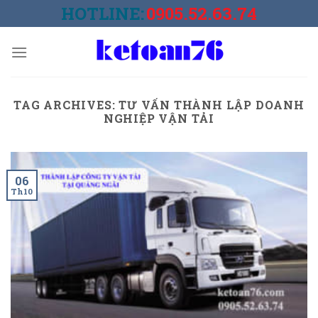
Skip
HOTLINE:
0905.52.63.74
to
content
TAG ARCHIVES:
TƯ VẤN THÀNH LẬP DOANH
NGHIỆP VẬN TẢI
06
Th10