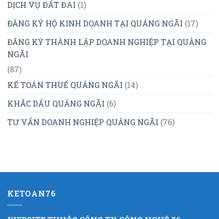
DỊCH VỤ ĐẤT ĐAI
(1)
ĐĂNG KÝ HỘ KINH DOANH TẠI QUẢNG NGÃI
(17)
ĐĂNG KÝ THÀNH LẬP DOANH NGHIỆP TẠI QUẢNG
NGÃI
(87)
KẾ TOÁN THUẾ QUẢNG NGÃI
(14)
KHẮC DẤU QUẢNG NGÃI
(6)
TƯ VẤN DOANH NGHIỆP QUẢNG NGÃI
(76)
KETOAN76