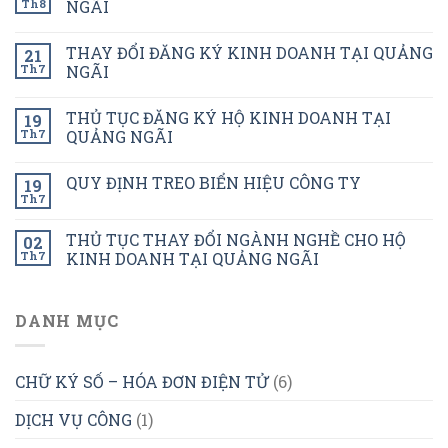
Th8
NGÃI
THAY ĐỔI ĐĂNG KÝ KINH DOANH TẠI QUẢNG
21
Th7
NGÃI
THỦ TỤC ĐĂNG KÝ HỘ KINH DOANH TẠI
19
Th7
QUẢNG NGÃI
QUY ĐỊNH TREO BIỂN HIỆU CÔNG TY
19
Th7
THỦ TỤC THAY ĐỔI NGÀNH NGHỀ CHO HỘ
02
Th7
KINH DOANH TẠI QUẢNG NGÃI
DANH MỤC
CHỮ KÝ SỐ – HÓA ĐƠN ĐIỆN TỬ
(6)
DỊCH VỤ CÔNG
(1)