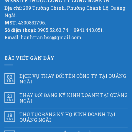
WEBSITE THUỘC CÔNG TY CÔNG NGHỆ 76
Địa chỉ:
209 Trường Chinh, Phường Chánh Lộ, Quảng
Ngãi.
MST:
4300831796.
Số điện thoại:
0905.52.63.74 – 0941.443.051.
Email
: hanhtran.bsc@gmail.com.
BÀI VIẾT GẦN ĐÂY
DỊCH VỤ THAY ĐỔI TÊN CÔNG TY TẠI QUẢNG
02
Th8
NGÃI
THAY ĐỔI ĐĂNG KÝ KINH DOANH TẠI QUẢNG
21
Th7
NGÃI
THỦ TỤC ĐĂNG KÝ HỘ KINH DOANH TẠI
19
Th7
QUẢNG NGÃI