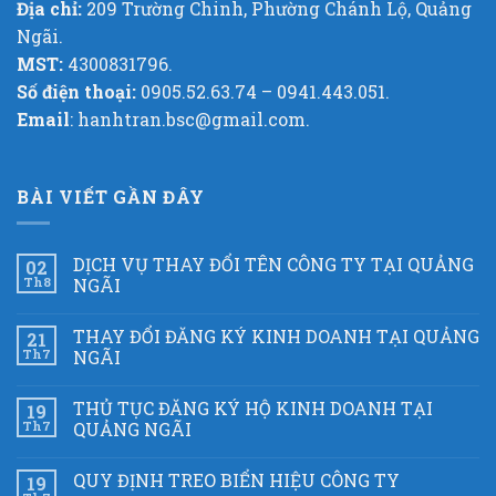
Địa chỉ:
209 Trường Chinh, Phường Chánh Lộ, Quảng
Ngãi.
MST:
4300831796.
Số điện thoại:
0905.52.63.74 – 0941.443.051.
Email
: hanhtran.bsc@gmail.com.
BÀI VIẾT GẦN ĐÂY
DỊCH VỤ THAY ĐỔI TÊN CÔNG TY TẠI QUẢNG
02
Th8
NGÃI
THAY ĐỔI ĐĂNG KÝ KINH DOANH TẠI QUẢNG
21
Th7
NGÃI
THỦ TỤC ĐĂNG KÝ HỘ KINH DOANH TẠI
19
Th7
QUẢNG NGÃI
QUY ĐỊNH TREO BIỂN HIỆU CÔNG TY
19