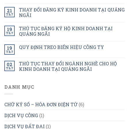
THAY ĐỔI ĐĂNG KÝ KINH DOANH TẠI QUẢNG
21
Th7
NGÃI
THỦ TỤC ĐĂNG KÝ HỘ KINH DOANH TẠI
19
Th7
QUẢNG NGÃI
QUY ĐỊNH TREO BIỂN HIỆU CÔNG TY
19
Th7
THỦ TỤC THAY ĐỔI NGÀNH NGHỀ CHO HỘ
02
Th7
KINH DOANH TẠI QUẢNG NGÃI
DANH MỤC
CHỮ KÝ SỐ – HÓA ĐƠN ĐIỆN TỬ
(6)
DỊCH VỤ CÔNG
(1)
DỊCH VỤ ĐẤT ĐAI
(1)