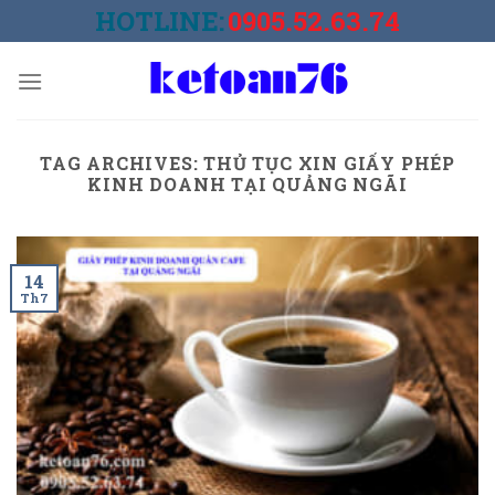
Skip
HOTLINE:
0905.52.63.74
to
content
TAG ARCHIVES:
THỦ TỤC XIN GIẤY PHÉP
KINH DOANH TẠI QUẢNG NGÃI
14
Th7