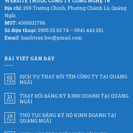
WEBSITE THUỘC CÔNG TY CÔNG NGHỆ 76
Địa chỉ:
209 Trường Chinh, Phường Chánh Lộ, Quảng
Ngãi.
MST:
4300831796.
Số điện thoại:
0905.52.63.74 – 0941.443.051.
Email
: hanhtran.bsc@gmail.com.
BÀI VIẾT GẦN ĐÂY
DỊCH VỤ THAY ĐỔI TÊN CÔNG TY TẠI QUẢNG
02
Th8
NGÃI
THAY ĐỔI ĐĂNG KÝ KINH DOANH TẠI QUẢNG
21
Th7
NGÃI
THỦ TỤC ĐĂNG KÝ HỘ KINH DOANH TẠI
19
Th7
QUẢNG NGÃI