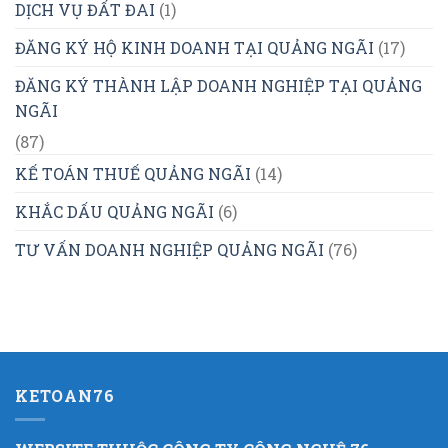
DỊCH VỤ ĐẤT ĐAI
(1)
ĐĂNG KÝ HỘ KINH DOANH TẠI QUẢNG NGÃI
(17)
ĐĂNG KÝ THÀNH LẬP DOANH NGHIỆP TẠI QUẢNG
NGÃI
(87)
KẾ TOÁN THUẾ QUẢNG NGÃI
(14)
KHẮC DẤU QUẢNG NGÃI
(6)
TƯ VẤN DOANH NGHIỆP QUẢNG NGÃI
(76)
KETOAN76