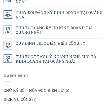
Th8
NGÃI
THAY ĐỔI ĐĂNG KÝ KINH DOANH TẠI QUẢNG
21
Th7
NGÃI
THỦ TỤC ĐĂNG KÝ HỘ KINH DOANH TẠI
19
Th7
QUẢNG NGÃI
QUY ĐỊNH TREO BIỂN HIỆU CÔNG TY
19
Th7
THỦ TỤC THAY ĐỔI NGÀNH NGHỀ CHO HỘ
02
Th7
KINH DOANH TẠI QUẢNG NGÃI
DANH MỤC
CHỮ KÝ SỐ – HÓA ĐƠN ĐIỆN TỬ
(6)
DỊCH VỤ CÔNG
(1)