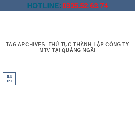
Skip
HOTLINE:
0905.52.63.74
to
content
TAG ARCHIVES:
THỦ TỤC THÀNH LẬP CÔNG TY
MTV TẠI QUẢNG NGÃI
04
Th7