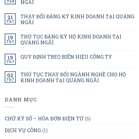
Th8
NGÃI
THAY ĐỔI ĐĂNG KÝ KINH DOANH TẠI QUẢNG
21
Th7
NGÃI
THỦ TỤC ĐĂNG KÝ HỘ KINH DOANH TẠI
19
Th7
QUẢNG NGÃI
QUY ĐỊNH TREO BIỂN HIỆU CÔNG TY
19
Th7
THỦ TỤC THAY ĐỔI NGÀNH NGHỀ CHO HỘ
02
Th7
KINH DOANH TẠI QUẢNG NGÃI
DANH MỤC
CHỮ KÝ SỐ – HÓA ĐƠN ĐIỆN TỬ
(6)
DỊCH VỤ CÔNG
(1)