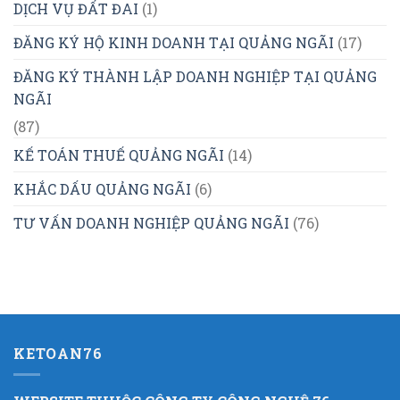
DỊCH VỤ ĐẤT ĐAI
(1)
ĐĂNG KÝ HỘ KINH DOANH TẠI QUẢNG NGÃI
(17)
ĐĂNG KÝ THÀNH LẬP DOANH NGHIỆP TẠI QUẢNG
NGÃI
(87)
KẾ TOÁN THUẾ QUẢNG NGÃI
(14)
KHẮC DẤU QUẢNG NGÃI
(6)
TƯ VẤN DOANH NGHIỆP QUẢNG NGÃI
(76)
KETOAN76