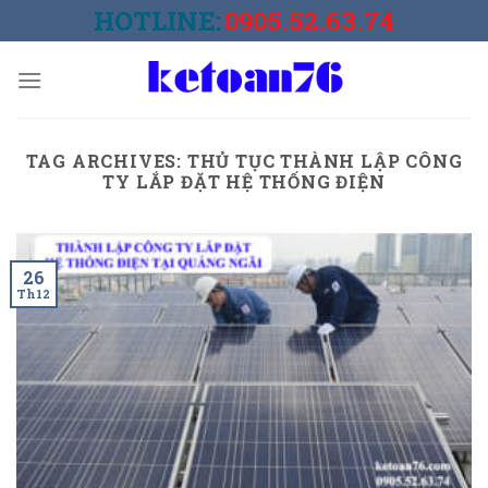
Skip
HOTLINE:
0905.52.63.74
to
content
TAG ARCHIVES:
THỦ TỤC THÀNH LẬP CÔNG
TY LẮP ĐẶT HỆ THỐNG ĐIỆN
26
Th12