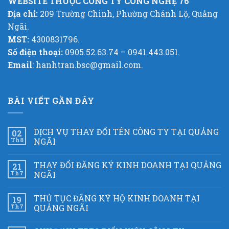
WEBSITE THUỘC CÔNG TY CÔNG NGHỆ 76
Địa chỉ:
209 Trường Chinh, Phường Chánh Lộ, Quảng
Ngãi.
MST:
4300831796.
Số điện thoại:
0905.52.63.74 – 0941.443.051.
Email
: hanhtran.bsc@gmail.com.
BÀI VIẾT GẦN ĐÂY
DỊCH VỤ THAY ĐỔI TÊN CÔNG TY TẠI QUẢNG
02
Th8
NGÃI
THAY ĐỔI ĐĂNG KÝ KINH DOANH TẠI QUẢNG
21
Th7
NGÃI
THỦ TỤC ĐĂNG KÝ HỘ KINH DOANH TẠI
19
Th7
QUẢNG NGÃI