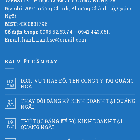
WEBSITE THUỘC CÔNG TY CÔNG NGHỆ 76
Địa chỉ:
209 Trường Chinh, Phường Chánh Lộ, Quảng
Ngãi.
MST:
4300831796.
Số điện thoại:
0905.52.63.74 – 0941.443.051.
Email
: hanhtran.bsc@gmail.com.
BÀI VIẾT GẦN ĐÂY
DỊCH VỤ THAY ĐỔI TÊN CÔNG TY TẠI QUẢNG
02
Th8
NGÃI
THAY ĐỔI ĐĂNG KÝ KINH DOANH TẠI QUẢNG
21
Th7
NGÃI
THỦ TỤC ĐĂNG KÝ HỘ KINH DOANH TẠI
19
Th7
QUẢNG NGÃI