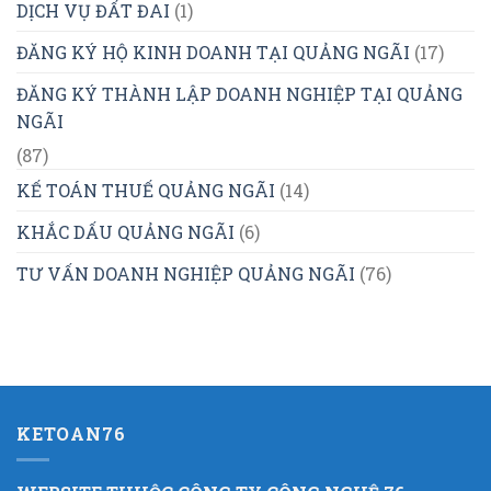
DỊCH VỤ ĐẤT ĐAI
(1)
ĐĂNG KÝ HỘ KINH DOANH TẠI QUẢNG NGÃI
(17)
ĐĂNG KÝ THÀNH LẬP DOANH NGHIỆP TẠI QUẢNG
NGÃI
(87)
KẾ TOÁN THUẾ QUẢNG NGÃI
(14)
KHẮC DẤU QUẢNG NGÃI
(6)
TƯ VẤN DOANH NGHIỆP QUẢNG NGÃI
(76)
KETOAN76