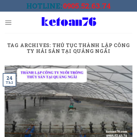
Skip
HOTLINE:
0905.52.63.74
to
content
TAG ARCHIVES:
THỦ TỤC THÀNH LẬP CÔNG
TY HẢI SẢN TẠI QUẢNG NGÃI
24
Th2