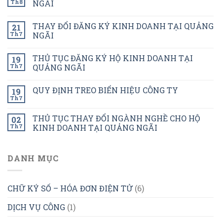
Th8
NGÃI
THAY ĐỔI ĐĂNG KÝ KINH DOANH TẠI QUẢNG
21
Th7
NGÃI
THỦ TỤC ĐĂNG KÝ HỘ KINH DOANH TẠI
19
Th7
QUẢNG NGÃI
QUY ĐỊNH TREO BIỂN HIỆU CÔNG TY
19
Th7
THỦ TỤC THAY ĐỔI NGÀNH NGHỀ CHO HỘ
02
Th7
KINH DOANH TẠI QUẢNG NGÃI
DANH MỤC
CHỮ KÝ SỐ – HÓA ĐƠN ĐIỆN TỬ
(6)
DỊCH VỤ CÔNG
(1)