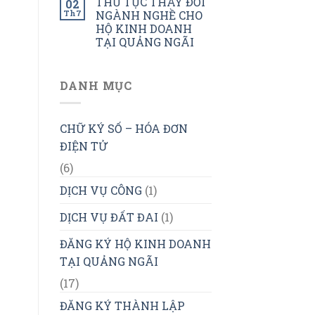
THỦ TỤC THAY ĐỔI
02
Th7
NGÀNH NGHỀ CHO
HỘ KINH DOANH
TẠI QUẢNG NGÃI
DANH MỤC
CHỮ KÝ SỐ – HÓA ĐƠN
ĐIỆN TỬ
(6)
DỊCH VỤ CÔNG
(1)
DỊCH VỤ ĐẤT ĐAI
(1)
ĐĂNG KÝ HỘ KINH DOANH
TẠI QUẢNG NGÃI
(17)
ĐĂNG KÝ THÀNH LẬP