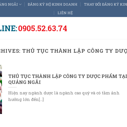
ẢNG NGÃI
ĐĂNG KÝ HỘ KINH DOANH
THAY ĐỔI ĐĂNG KÝ K
LIÊN HỆ
INE:
0905.52.63.74
CHIVES:
THỦ TỤC THÀNH LẬP CÔNG TY DƯ
THỦ TỤC THÀNH LẬP CÔNG TY DƯỢC PHẨM TẠ
QUẢNG NGÃI
Hiện nay ngành dược là ngành cao quý và có tầm ảnh
hưởng lớn đến[...]