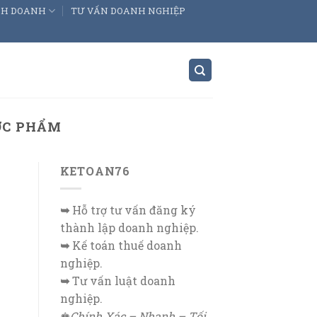
INH DOANH
TƯ VẤN DOANH NGHIỆP
ỢC PHẨM
KETOAN76
I
➥
Hỗ trợ tư vấn đăng ký
thành lập doanh nghiệp.
➥
Kế toán thuế doanh
nghiệp.
➥
Tư vấn luật doanh
nghiệp.
♚
Chính Xác – Nhanh – Tối