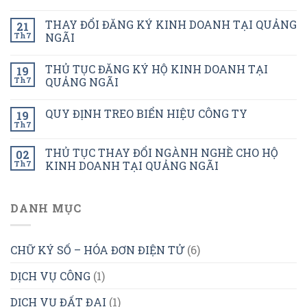
THAY ĐỔI ĐĂNG KÝ KINH DOANH TẠI QUẢNG
21
Th7
NGÃI
THỦ TỤC ĐĂNG KÝ HỘ KINH DOANH TẠI
19
Th7
QUẢNG NGÃI
QUY ĐỊNH TREO BIỂN HIỆU CÔNG TY
19
Th7
THỦ TỤC THAY ĐỔI NGÀNH NGHỀ CHO HỘ
02
Th7
KINH DOANH TẠI QUẢNG NGÃI
DANH MỤC
CHỮ KÝ SỐ – HÓA ĐƠN ĐIỆN TỬ
(6)
DỊCH VỤ CÔNG
(1)
DỊCH VỤ ĐẤT ĐAI
(1)