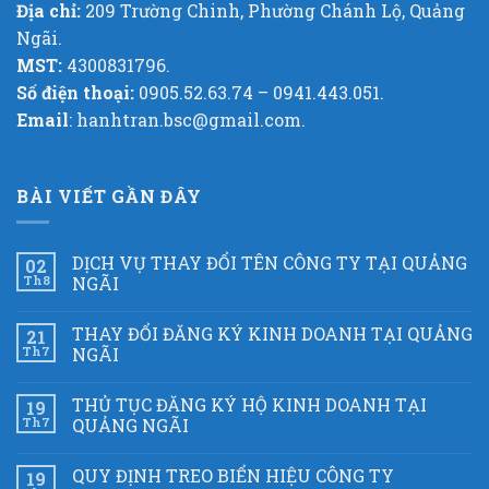
Địa chỉ:
209 Trường Chinh, Phường Chánh Lộ, Quảng
Ngãi.
MST:
4300831796.
Số điện thoại:
0905.52.63.74 – 0941.443.051.
Email
: hanhtran.bsc@gmail.com.
BÀI VIẾT GẦN ĐÂY
DỊCH VỤ THAY ĐỔI TÊN CÔNG TY TẠI QUẢNG
02
Th8
NGÃI
THAY ĐỔI ĐĂNG KÝ KINH DOANH TẠI QUẢNG
21
Th7
NGÃI
THỦ TỤC ĐĂNG KÝ HỘ KINH DOANH TẠI
19
Th7
QUẢNG NGÃI
QUY ĐỊNH TREO BIỂN HIỆU CÔNG TY
19