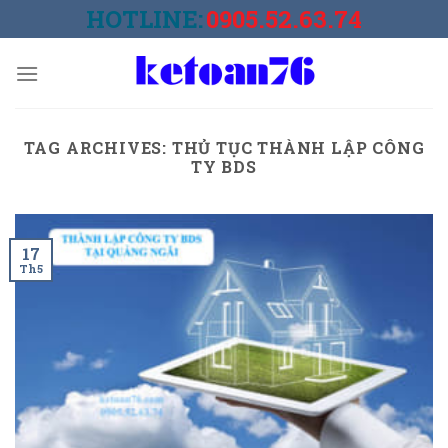
Skip
HOTLINE:
0905.52.63.74
to
content
TAG ARCHIVES:
THỦ TỤC THÀNH LẬP CÔNG
TY BDS
17
Th5