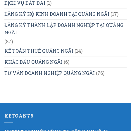
DỊCH VỤ ĐẤT ĐAI
(1)
ĐĂNG KÝ HỘ KINH DOANH TẠI QUẢNG NGÃI
(17)
ĐĂNG KÝ THÀNH LẬP DOANH NGHIỆP TẠI QUẢNG
NGÃI
(87)
KẾ TOÁN THUẾ QUẢNG NGÃI
(14)
KHẮC DẤU QUẢNG NGÃI
(6)
TƯ VẤN DOANH NGHIỆP QUẢNG NGÃI
(76)
KETOAN76