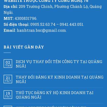
WEBSITE THUỘC CÔNG TY CÔNG NGHỆ 76
Địa chỉ:
209 Trường Chinh, Phường Chánh Lộ, Quảng
Ngãi.
MST:
4300831796.
Số điện thoại:
0905.52.63.74 – 0941.443.051.
Email
: hanhtran.bsc@gmail.com.
BÀI VIẾT GẦN ĐÂY
DỊCH VỤ THAY ĐỔI TÊN CÔNG TY TẠI QUẢNG
02
Th8
NGÃI
THAY ĐỔI ĐĂNG KÝ KINH DOANH TẠI QUẢNG
21
Th7
NGÃI
THỦ TỤC ĐĂNG KÝ HỘ KINH DOANH TẠI
19
Th7
QUẢNG NGÃI