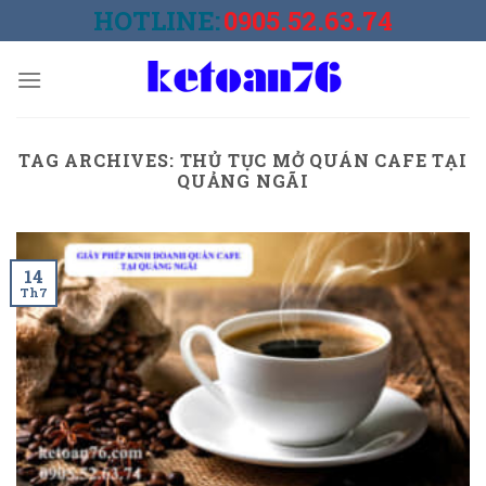
Skip
HOTLINE:
0905.52.63.74
to
content
TAG ARCHIVES:
THỦ TỤC MỞ QUÁN CAFE TẠI
QUẢNG NGÃI
14
Th7