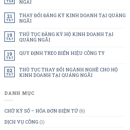
Th8
NGÃI
THAY ĐỔI ĐĂNG KÝ KINH DOANH TẠI QUẢNG
21
Th7
NGÃI
THỦ TỤC ĐĂNG KÝ HỘ KINH DOANH TẠI
19
Th7
QUẢNG NGÃI
QUY ĐỊNH TREO BIỂN HIỆU CÔNG TY
19
Th7
THỦ TỤC THAY ĐỔI NGÀNH NGHỀ CHO HỘ
02
Th7
KINH DOANH TẠI QUẢNG NGÃI
DANH MỤC
CHỮ KÝ SỐ – HÓA ĐƠN ĐIỆN TỬ
(6)
DỊCH VỤ CÔNG
(1)