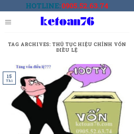
Skip
HOTLINE:
0905.52.63.74
to
content
TAG ARCHIVES:
THỦ TỤC HIỆU CHỈNH VỐN
ĐIỀU LỆ
15
Th1