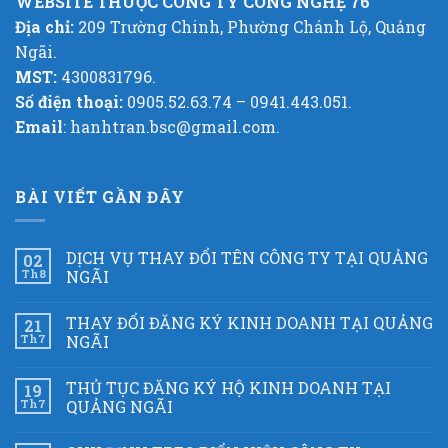
WEBSITE THUỘC CÔNG TY CÔNG NGHỆ 76
Địa chỉ:
209 Trường Chinh, Phường Chánh Lộ, Quảng
Ngãi.
MST:
4300831796.
Số điện thoại:
0905.52.63.74 – 0941.443.051.
Email
: hanhtran.bsc@gmail.com.
BÀI VIẾT GẦN ĐÂY
DỊCH VỤ THAY ĐỔI TÊN CÔNG TY TẠI QUẢNG
02
Th8
NGÃI
THAY ĐỔI ĐĂNG KÝ KINH DOANH TẠI QUẢNG
21
Th7
NGÃI
THỦ TỤC ĐĂNG KÝ HỘ KINH DOANH TẠI
19
Th7
QUẢNG NGÃI