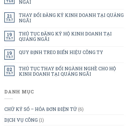
Th8
NGÃI
THAY ĐỔI ĐĂNG KÝ KINH DOANH TẠI QUẢNG
21
Th7
NGÃI
THỦ TỤC ĐĂNG KÝ HỘ KINH DOANH TẠI
19
Th7
QUẢNG NGÃI
QUY ĐỊNH TREO BIỂN HIỆU CÔNG TY
19
Th7
THỦ TỤC THAY ĐỔI NGÀNH NGHỀ CHO HỘ
02
Th7
KINH DOANH TẠI QUẢNG NGÃI
DANH MỤC
CHỮ KÝ SỐ – HÓA ĐƠN ĐIỆN TỬ
(6)
DỊCH VỤ CÔNG
(1)