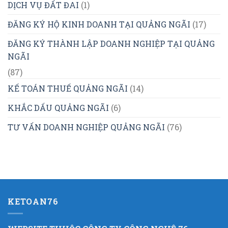
DỊCH VỤ ĐẤT ĐAI
(1)
ĐĂNG KÝ HỘ KINH DOANH TẠI QUẢNG NGÃI
(17)
ĐĂNG KÝ THÀNH LẬP DOANH NGHIỆP TẠI QUẢNG
NGÃI
(87)
KẾ TOÁN THUẾ QUẢNG NGÃI
(14)
KHẮC DẤU QUẢNG NGÃI
(6)
TƯ VẤN DOANH NGHIỆP QUẢNG NGÃI
(76)
KETOAN76