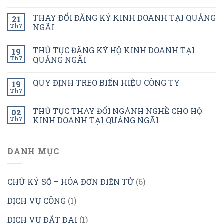
THAY ĐỔI ĐĂNG KÝ KINH DOANH TẠI QUẢNG
21
Th7
NGÃI
THỦ TỤC ĐĂNG KÝ HỘ KINH DOANH TẠI
19
Th7
QUẢNG NGÃI
QUY ĐỊNH TREO BIỂN HIỆU CÔNG TY
19
Th7
THỦ TỤC THAY ĐỔI NGÀNH NGHỀ CHO HỘ
02
Th7
KINH DOANH TẠI QUẢNG NGÃI
DANH MỤC
CHỮ KÝ SỐ – HÓA ĐƠN ĐIỆN TỬ
(6)
DỊCH VỤ CÔNG
(1)
DỊCH VỤ ĐẤT ĐAI
(1)