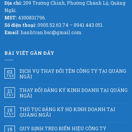
Địa chỉ:
209 Trường Chinh, Phường Chánh Lộ, Quảng
Ngãi.
MST:
4300831796.
Số điện thoại:
0905.52.63.74 – 0941.443.051.
Email
: hanhtran.bsc@gmail.com.
BÀI VIẾT GẦN ĐÂY
DỊCH VỤ THAY ĐỔI TÊN CÔNG TY TẠI QUẢNG
02
Th8
NGÃI
THAY ĐỔI ĐĂNG KÝ KINH DOANH TẠI QUẢNG
21
Th7
NGÃI
THỦ TỤC ĐĂNG KÝ HỘ KINH DOANH TẠI
19
Th7
QUẢNG NGÃI
QUY ĐỊNH TREO BIỂN HIỆU CÔNG TY
19