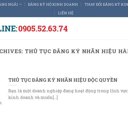
ẢNG NGÃI
ĐĂNG KÝ HỘ KINH DOANH
THAY ĐỔI ĐĂNG KÝ K
LIÊN HỆ
INE:
0905.52.63.74
CHIVES:
THỦ TỤC ĐĂNG KÝ NHÃN HIỆU H
THỦ TỤC ĐĂNG KÝ NHÃN HIỆU ĐỘC QUYỀN
Bạn là một doanh nghiệp đang hoạt động trong lĩnh vực
kinh doanh và muốn[...]