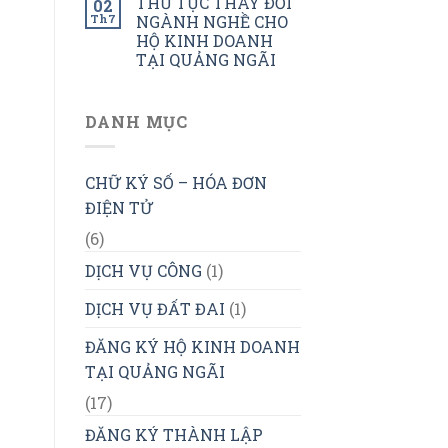
THỦ TỤC THAY ĐỔI
02
Th7
NGÀNH NGHỀ CHO
HỘ KINH DOANH
TẠI QUẢNG NGÃI
DANH MỤC
CHỮ KÝ SỐ – HÓA ĐƠN
ĐIỆN TỬ
(6)
DỊCH VỤ CÔNG
(1)
DỊCH VỤ ĐẤT ĐAI
(1)
ĐĂNG KÝ HỘ KINH DOANH
TẠI QUẢNG NGÃI
(17)
ĐĂNG KÝ THÀNH LẬP