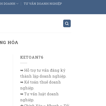
INH DOANH
TƯ VẤN DOANH NGHIỆP
ÀNG HÓA
KETOAN76
➥
Hỗ trợ tư vấn đăng ký
thành lập doanh nghiệp.
➥
Kế toán thuế doanh
nghiệp.
➥
Tư vấn luật doanh
nghiệp.
♚
Chính Xác – Nhanh – Tối