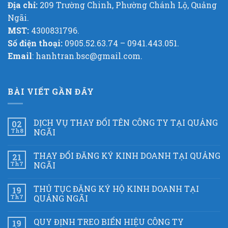
Địa chỉ:
209 Trường Chinh, Phường Chánh Lộ, Quảng
Ngãi.
MST:
4300831796.
Số điện thoại:
0905.52.63.74 – 0941.443.051.
Email
: hanhtran.bsc@gmail.com.
BÀI VIẾT GẦN ĐÂY
DỊCH VỤ THAY ĐỔI TÊN CÔNG TY TẠI QUẢNG
02
Th8
NGÃI
THAY ĐỔI ĐĂNG KÝ KINH DOANH TẠI QUẢNG
21
Th7
NGÃI
THỦ TỤC ĐĂNG KÝ HỘ KINH DOANH TẠI
19
Th7
QUẢNG NGÃI
QUY ĐỊNH TREO BIỂN HIỆU CÔNG TY
19