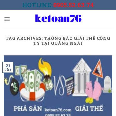
Skip
HOTLINE:
0905.52.63.74
to
content
TAG ARCHIVES:
THÔNG BÁO GIẢI THỂ CÔNG
TY TẠI QUẢNG NGÃI
21
Th8