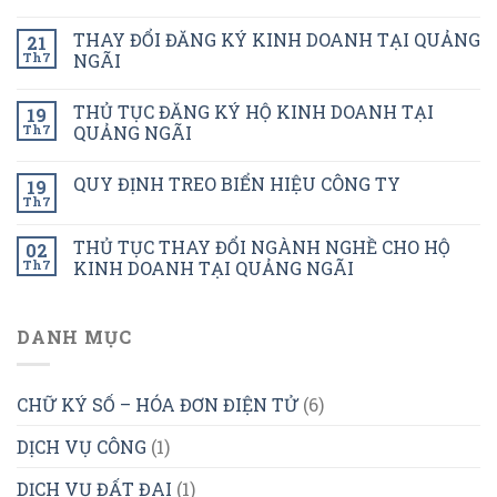
THAY ĐỔI ĐĂNG KÝ KINH DOANH TẠI QUẢNG
21
Th7
NGÃI
THỦ TỤC ĐĂNG KÝ HỘ KINH DOANH TẠI
19
Th7
QUẢNG NGÃI
QUY ĐỊNH TREO BIỂN HIỆU CÔNG TY
19
Th7
THỦ TỤC THAY ĐỔI NGÀNH NGHỀ CHO HỘ
02
Th7
KINH DOANH TẠI QUẢNG NGÃI
DANH MỤC
CHỮ KÝ SỐ – HÓA ĐƠN ĐIỆN TỬ
(6)
DỊCH VỤ CÔNG
(1)
DỊCH VỤ ĐẤT ĐAI
(1)