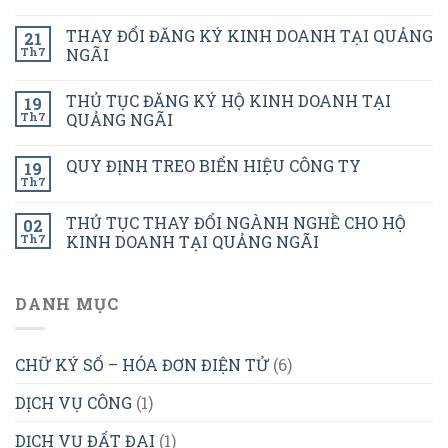
THAY ĐỔI ĐĂNG KÝ KINH DOANH TẠI QUẢNG
21
Th7
NGÃI
THỦ TỤC ĐĂNG KÝ HỘ KINH DOANH TẠI
19
Th7
QUẢNG NGÃI
QUY ĐỊNH TREO BIỂN HIỆU CÔNG TY
19
Th7
THỦ TỤC THAY ĐỔI NGÀNH NGHỀ CHO HỘ
02
Th7
KINH DOANH TẠI QUẢNG NGÃI
DANH MỤC
CHỮ KÝ SỐ – HÓA ĐƠN ĐIỆN TỬ
(6)
DỊCH VỤ CÔNG
(1)
DỊCH VỤ ĐẤT ĐAI
(1)