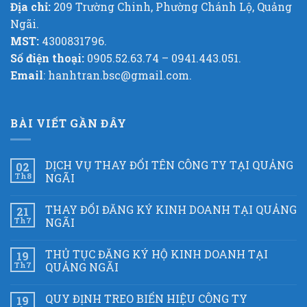
Địa chỉ:
209 Trường Chinh, Phường Chánh Lộ, Quảng
Ngãi.
MST:
4300831796.
Số điện thoại:
0905.52.63.74 – 0941.443.051.
Email
: hanhtran.bsc@gmail.com.
BÀI VIẾT GẦN ĐÂY
DỊCH VỤ THAY ĐỔI TÊN CÔNG TY TẠI QUẢNG
02
Th8
NGÃI
THAY ĐỔI ĐĂNG KÝ KINH DOANH TẠI QUẢNG
21
Th7
NGÃI
THỦ TỤC ĐĂNG KÝ HỘ KINH DOANH TẠI
19
Th7
QUẢNG NGÃI
QUY ĐỊNH TREO BIỂN HIỆU CÔNG TY
19