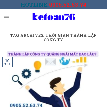
Skip
HOTLINE:
0905.52.63.74
to
content
TAG ARCHIVES:
THỜI GIAN THÀNH LẬP
CÔNG TY
10
Th4