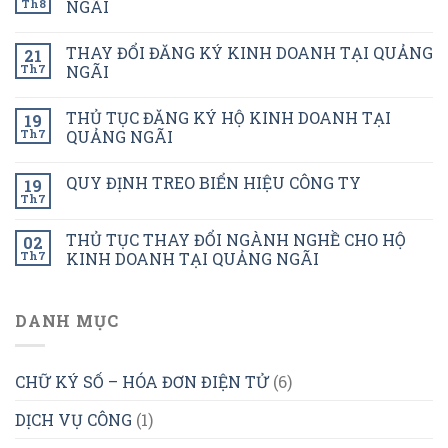
Th8
NGÃI
THAY ĐỔI ĐĂNG KÝ KINH DOANH TẠI QUẢNG
21
Th7
NGÃI
THỦ TỤC ĐĂNG KÝ HỘ KINH DOANH TẠI
19
Th7
QUẢNG NGÃI
QUY ĐỊNH TREO BIỂN HIỆU CÔNG TY
19
Th7
THỦ TỤC THAY ĐỔI NGÀNH NGHỀ CHO HỘ
02
Th7
KINH DOANH TẠI QUẢNG NGÃI
DANH MỤC
CHỮ KÝ SỐ – HÓA ĐƠN ĐIỆN TỬ
(6)
DỊCH VỤ CÔNG
(1)