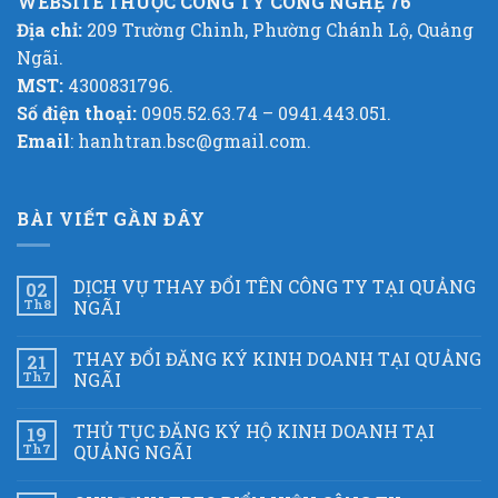
WEBSITE THUỘC CÔNG TY CÔNG NGHỆ 76
Địa chỉ:
209 Trường Chinh, Phường Chánh Lộ, Quảng
Ngãi.
MST:
4300831796.
Số điện thoại:
0905.52.63.74 – 0941.443.051.
Email
: hanhtran.bsc@gmail.com.
BÀI VIẾT GẦN ĐÂY
DỊCH VỤ THAY ĐỔI TÊN CÔNG TY TẠI QUẢNG
02
Th8
NGÃI
THAY ĐỔI ĐĂNG KÝ KINH DOANH TẠI QUẢNG
21
Th7
NGÃI
THỦ TỤC ĐĂNG KÝ HỘ KINH DOANH TẠI
19
Th7
QUẢNG NGÃI