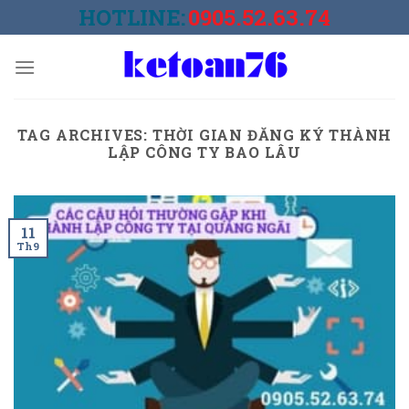
Skip
HOTLINE:
0905.52.63.74
to
content
TAG ARCHIVES:
THỜI GIAN ĐĂNG KÝ THÀNH
LẬP CÔNG TY BAO LÂU
11
Th9