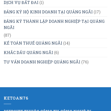
DỊCH VỤ ĐẤT ĐAI
(1)
ĐĂNG KÝ HỘ KINH DOANH TẠI QUẢNG NGÃI
(17)
ĐĂNG KÝ THÀNH LẬP DOANH NGHIỆP TẠI QUẢNG
NGÃI
(87)
KẾ TOÁN THUẾ QUẢNG NGÃI
(14)
KHẮC DẤU QUẢNG NGÃI
(6)
TƯ VẤN DOANH NGHIỆP QUẢNG NGÃI
(76)
KETOAN76