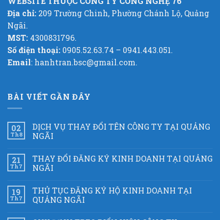
WEBSITE THUỘC CÔNG TY CÔNG NGHỆ 76
Địa chỉ:
209 Trường Chinh, Phường Chánh Lộ, Quảng
Ngãi.
MST:
4300831796.
Số điện thoại:
0905.52.63.74 – 0941.443.051.
Email
: hanhtran.bsc@gmail.com.
BÀI VIẾT GẦN ĐÂY
DỊCH VỤ THAY ĐỔI TÊN CÔNG TY TẠI QUẢNG
02
Th8
NGÃI
THAY ĐỔI ĐĂNG KÝ KINH DOANH TẠI QUẢNG
21
Th7
NGÃI
THỦ TỤC ĐĂNG KÝ HỘ KINH DOANH TẠI
19
Th7
QUẢNG NGÃI