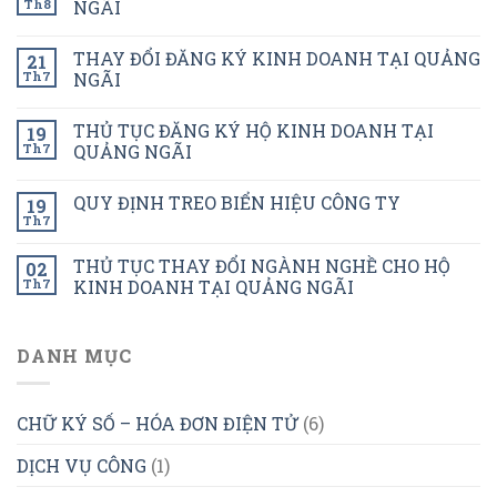
Th8
NGÃI
THAY ĐỔI ĐĂNG KÝ KINH DOANH TẠI QUẢNG
21
Th7
NGÃI
THỦ TỤC ĐĂNG KÝ HỘ KINH DOANH TẠI
19
Th7
QUẢNG NGÃI
QUY ĐỊNH TREO BIỂN HIỆU CÔNG TY
19
Th7
THỦ TỤC THAY ĐỔI NGÀNH NGHỀ CHO HỘ
02
Th7
KINH DOANH TẠI QUẢNG NGÃI
DANH MỤC
CHỮ KÝ SỐ – HÓA ĐƠN ĐIỆN TỬ
(6)
DỊCH VỤ CÔNG
(1)