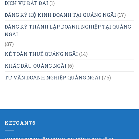
DỊCH VỤ ĐẤT ĐAI
(1)
ĐĂNG KÝ HỘ KINH DOANH TẠI QUẢNG NGÃI
(17)
ĐĂNG KÝ THÀNH LẬP DOANH NGHIỆP TẠI QUẢNG
NGÃI
(87)
KẾ TOÁN THUẾ QUẢNG NGÃI
(14)
KHẮC DẤU QUẢNG NGÃI
(6)
TƯ VẤN DOANH NGHIỆP QUẢNG NGÃI
(76)
KETOAN76