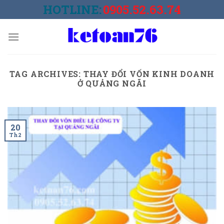
Skip
HOTLINE:
0905.52.63.74
to
content
TAG ARCHIVES:
THAY ĐỔI VỐN KINH DOANH
Ở QUẢNG NGÃI
20
Th2