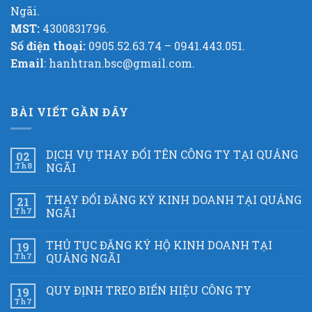
Ngãi.
MST:
4300831796.
Số điện thoại:
0905.52.63.74 – 0941.443.051.
Email
: hanhtran.bsc@gmail.com.
BÀI VIẾT GẦN ĐÂY
DỊCH VỤ THAY ĐỔI TÊN CÔNG TY TẠI QUẢNG
02
Th8
NGÃI
THAY ĐỔI ĐĂNG KÝ KINH DOANH TẠI QUẢNG
21
Th7
NGÃI
THỦ TỤC ĐĂNG KÝ HỘ KINH DOANH TẠI
19
Th7
QUẢNG NGÃI
QUY ĐỊNH TREO BIỂN HIỆU CÔNG TY
19
Th7