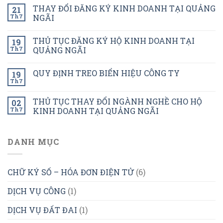
THAY ĐỔI ĐĂNG KÝ KINH DOANH TẠI QUẢNG
21
Th7
NGÃI
THỦ TỤC ĐĂNG KÝ HỘ KINH DOANH TẠI
19
Th7
QUẢNG NGÃI
QUY ĐỊNH TREO BIỂN HIỆU CÔNG TY
19
Th7
THỦ TỤC THAY ĐỔI NGÀNH NGHỀ CHO HỘ
02
Th7
KINH DOANH TẠI QUẢNG NGÃI
DANH MỤC
CHỮ KÝ SỐ – HÓA ĐƠN ĐIỆN TỬ
(6)
DỊCH VỤ CÔNG
(1)
DỊCH VỤ ĐẤT ĐAI
(1)