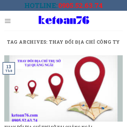
Skip
HOTLINE:
0905.52.63.74
to
content
TAG ARCHIVES:
THAY ĐỔI ĐỊA CHỈ CÔNG TY
13
Th8
THAY ĐỔI ĐỊA CHỈ TRỤ SỞ TẠI QUẢNG NGÃI