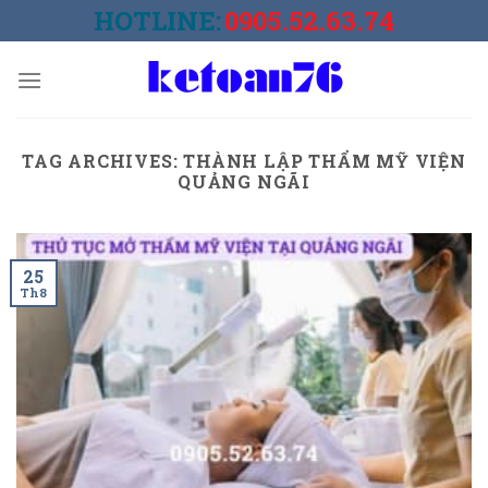
Skip
HOTLINE:
0905.52.63.74
to
content
TAG ARCHIVES:
THÀNH LẬP THẨM MỸ VIỆN
QUẢNG NGÃI
25
Th8