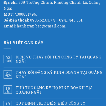
Địa chỉ:
209 Trường Chinh, Phường Chánh Lộ, Quảng
Ngãi.
MST:
4300831796.
Số điện thoại:
0905.52.63.74 – 0941.443.051.
Email
: hanhtran.bsc@gmail.com.
BÀI VIẾT GẦN ĐÂY
DỊCH VỤ THAY ĐỔI TÊN CÔNG TY TẠI QUẢNG
02
Th8
NGÃI
THAY ĐỔI ĐĂNG KÝ KINH DOANH TẠI QUẢNG
21
Th7
NGÃI
THỦ TỤC ĐĂNG KÝ HỘ KINH DOANH TẠI
19
Th7
QUẢNG NGÃI
QUY ĐỊNH TREO BIỂN HIỆU CÔNG TY
19