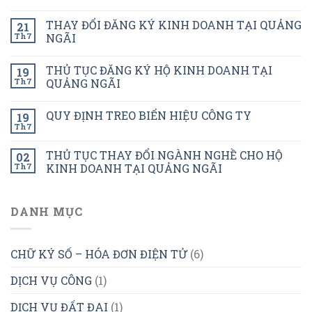
THAY ĐỔI ĐĂNG KÝ KINH DOANH TẠI QUẢNG
21
Th7
NGÃI
THỦ TỤC ĐĂNG KÝ HỘ KINH DOANH TẠI
19
Th7
QUẢNG NGÃI
QUY ĐỊNH TREO BIỂN HIỆU CÔNG TY
19
Th7
THỦ TỤC THAY ĐỔI NGÀNH NGHỀ CHO HỘ
02
Th7
KINH DOANH TẠI QUẢNG NGÃI
DANH MỤC
CHỮ KÝ SỐ – HÓA ĐƠN ĐIỆN TỬ
(6)
DỊCH VỤ CÔNG
(1)
DỊCH VỤ ĐẤT ĐAI
(1)