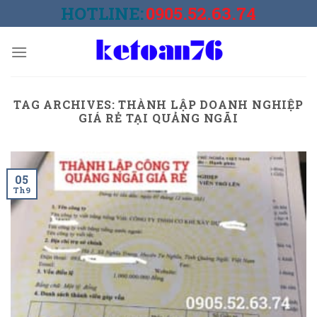
Skip
HOTLINE:
0905.52.63.74
to
content
TAG ARCHIVES:
THÀNH LẬP DOANH NGHIỆP
GIÁ RẺ TẠI QUẢNG NGÃI
05
Th9