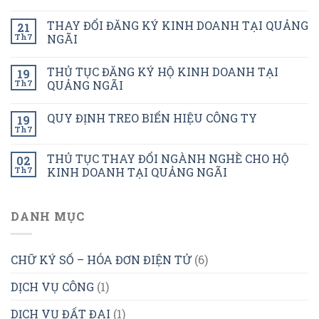
THAY ĐỔI ĐĂNG KÝ KINH DOANH TẠI QUẢNG
21
Th7
NGÃI
THỦ TỤC ĐĂNG KÝ HỘ KINH DOANH TẠI
19
Th7
QUẢNG NGÃI
QUY ĐỊNH TREO BIỂN HIỆU CÔNG TY
19
Th7
THỦ TỤC THAY ĐỔI NGÀNH NGHỀ CHO HỘ
02
Th7
KINH DOANH TẠI QUẢNG NGÃI
DANH MỤC
CHỮ KÝ SỐ – HÓA ĐƠN ĐIỆN TỬ
(6)
DỊCH VỤ CÔNG
(1)
DỊCH VỤ ĐẤT ĐAI
(1)