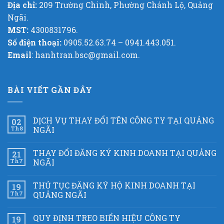
Địa chỉ:
209 Trường Chinh, Phường Chánh Lộ, Quảng
Ngãi.
MST:
4300831796.
Số điện thoại:
0905.52.63.74 – 0941.443.051.
Email
: hanhtran.bsc@gmail.com.
BÀI VIẾT GẦN ĐÂY
DỊCH VỤ THAY ĐỔI TÊN CÔNG TY TẠI QUẢNG
02
Th8
NGÃI
THAY ĐỔI ĐĂNG KÝ KINH DOANH TẠI QUẢNG
21
Th7
NGÃI
THỦ TỤC ĐĂNG KÝ HỘ KINH DOANH TẠI
19
Th7
QUẢNG NGÃI
QUY ĐỊNH TREO BIỂN HIỆU CÔNG TY
19