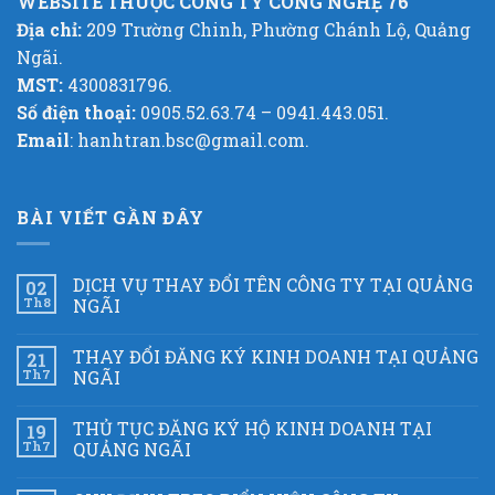
WEBSITE THUỘC CÔNG TY CÔNG NGHỆ 76
Địa chỉ:
209 Trường Chinh, Phường Chánh Lộ, Quảng
Ngãi.
MST:
4300831796.
Số điện thoại:
0905.52.63.74 – 0941.443.051.
Email
: hanhtran.bsc@gmail.com.
BÀI VIẾT GẦN ĐÂY
DỊCH VỤ THAY ĐỔI TÊN CÔNG TY TẠI QUẢNG
02
Th8
NGÃI
THAY ĐỔI ĐĂNG KÝ KINH DOANH TẠI QUẢNG
21
Th7
NGÃI
THỦ TỤC ĐĂNG KÝ HỘ KINH DOANH TẠI
19
Th7
QUẢNG NGÃI