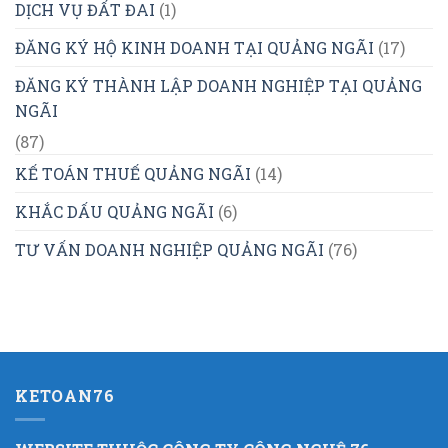
DỊCH VỤ ĐẤT ĐAI
(1)
ĐĂNG KÝ HỘ KINH DOANH TẠI QUẢNG NGÃI
(17)
ĐĂNG KÝ THÀNH LẬP DOANH NGHIỆP TẠI QUẢNG
NGÃI
(87)
KẾ TOÁN THUẾ QUẢNG NGÃI
(14)
KHẮC DẤU QUẢNG NGÃI
(6)
TƯ VẤN DOANH NGHIỆP QUẢNG NGÃI
(76)
KETOAN76