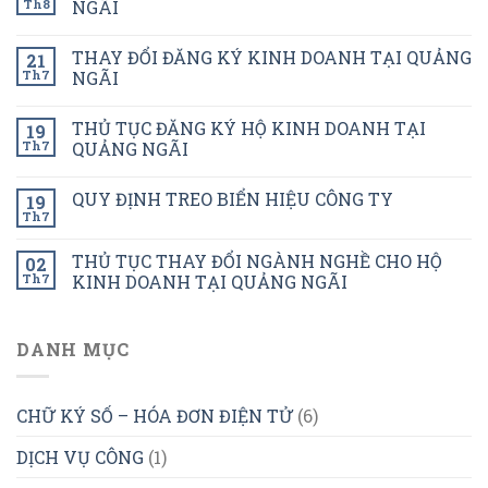
Th8
NGÃI
THAY ĐỔI ĐĂNG KÝ KINH DOANH TẠI QUẢNG
21
Th7
NGÃI
THỦ TỤC ĐĂNG KÝ HỘ KINH DOANH TẠI
19
Th7
QUẢNG NGÃI
QUY ĐỊNH TREO BIỂN HIỆU CÔNG TY
19
Th7
THỦ TỤC THAY ĐỔI NGÀNH NGHỀ CHO HỘ
02
Th7
KINH DOANH TẠI QUẢNG NGÃI
DANH MỤC
CHỮ KÝ SỐ – HÓA ĐƠN ĐIỆN TỬ
(6)
DỊCH VỤ CÔNG
(1)