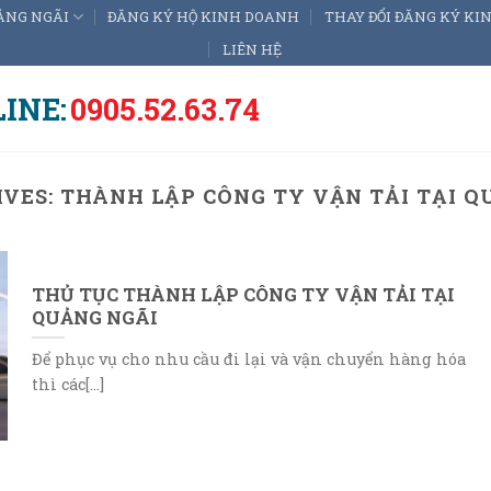
ẢNG NGÃI
ĐĂNG KÝ HỘ KINH DOANH
THAY ĐỔI ĐĂNG KÝ K
LIÊN HỆ
INE:
0905.52.63.74
IVES:
THÀNH LẬP CÔNG TY VẬN TẢI TẠI Q
THỦ TỤC THÀNH LẬP CÔNG TY VẬN TẢI TẠI
QUẢNG NGÃI
Để phục vụ cho nhu cầu đi lại và vận chuyển hàng hóa
thì các[...]