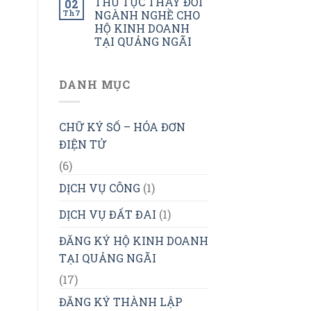
THỦ TỤC THAY ĐỔI
02
Th7
NGÀNH NGHỀ CHO
HỘ KINH DOANH
TẠI QUẢNG NGÃI
DANH MỤC
CHỮ KÝ SỐ – HÓA ĐƠN
ĐIỆN TỬ
(6)
DỊCH VỤ CÔNG
(1)
DỊCH VỤ ĐẤT ĐAI
(1)
ĐĂNG KÝ HỘ KINH DOANH
TẠI QUẢNG NGÃI
(17)
ĐĂNG KÝ THÀNH LẬP