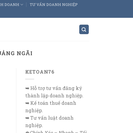
INH DOANH
TƯ VẤN DOANH NGHIỆP
UẢNG NGÃI
KETOAN76
➥
Hỗ trợ tư vấn đăng ký
thành lập doanh nghiệp.
➥
Kế toán thuế doanh
nghiệp.
➥
Tư vấn luật doanh
nghiệp.
♚
Chính Xác – Nhanh – Tối