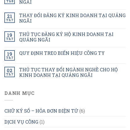
Th8
NGÃI
THAY ĐỔI ĐĂNG KÝ KINH DOANH TẠI QUẢNG
21
Th7
NGÃI
THỦ TỤC ĐĂNG KÝ HỘ KINH DOANH TẠI
19
Th7
QUẢNG NGÃI
QUY ĐỊNH TREO BIỂN HIỆU CÔNG TY
19
Th7
THỦ TỤC THAY ĐỔI NGÀNH NGHỀ CHO HỘ
02
Th7
KINH DOANH TẠI QUẢNG NGÃI
DANH MỤC
CHỮ KÝ SỐ – HÓA ĐƠN ĐIỆN TỬ
(6)
DỊCH VỤ CÔNG
(1)