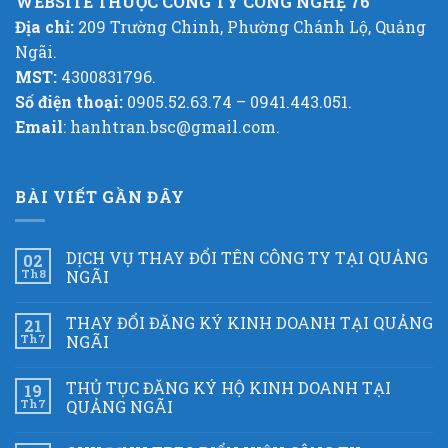
WEBSITE THUỘC CÔNG TY CÔNG NGHỆ 76
Địa chỉ:
209 Trường Chinh, Phường Chánh Lộ, Quảng
Ngãi.
MST:
4300831796.
Số điện thoại:
0905.52.63.74 – 0941.443.051.
Email
: hanhtran.bsc@gmail.com.
BÀI VIẾT GẦN ĐÂY
DỊCH VỤ THAY ĐỔI TÊN CÔNG TY TẠI QUẢNG
02
Th8
NGÃI
THAY ĐỔI ĐĂNG KÝ KINH DOANH TẠI QUẢNG
21
Th7
NGÃI
THỦ TỤC ĐĂNG KÝ HỘ KINH DOANH TẠI
19
Th7
QUẢNG NGÃI