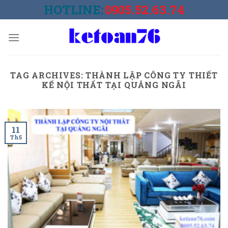
Skip
HOTLINE:
0905.52.63.74
to
content
TAG ARCHIVES:
THÀNH LẬP CÔNG TY THIẾT
KẾ NỘI THẤT TẠI QUẢNG NGÃI
11
Th5