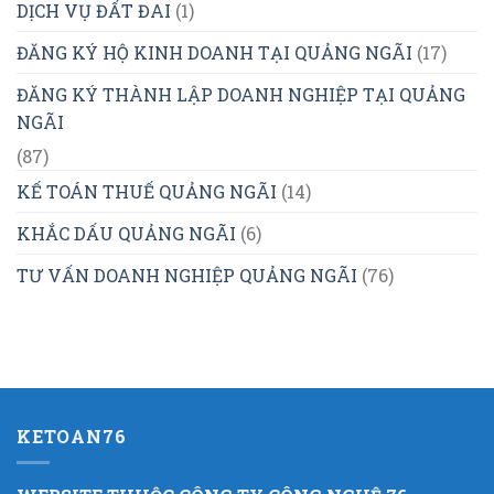
DỊCH VỤ ĐẤT ĐAI
(1)
ĐĂNG KÝ HỘ KINH DOANH TẠI QUẢNG NGÃI
(17)
ĐĂNG KÝ THÀNH LẬP DOANH NGHIỆP TẠI QUẢNG
NGÃI
(87)
KẾ TOÁN THUẾ QUẢNG NGÃI
(14)
KHẮC DẤU QUẢNG NGÃI
(6)
TƯ VẤN DOANH NGHIỆP QUẢNG NGÃI
(76)
KETOAN76