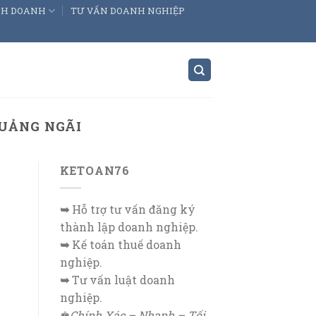
INH DOANH
TƯ VẤN DOANH NGHIỆP
QUẢNG NGÃI
KETOAN76
➥
Hỗ trợ tư vấn đăng ký
thành lập doanh nghiệp.
➥
Kế toán thuế doanh
nghiệp.
➥
Tư vấn luật doanh
nghiệp.
♚
Chính Xác – Nhanh – Tối