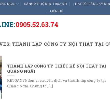
ẢNG NGÃI
ĐĂNG KÝ HỘ KINH DOANH
THAY ĐỔI ĐĂNG KÝ K
LIÊN HỆ
INE:
0905.52.63.74
VES:
THÀNH LẬP CÔNG TY NỘI THẤT TẠI 
THÀNH LẬP CÔNG TY THIẾT KẾ NỘI THẤT TẠI
QUẢNG NGÃI
KETOAN76 đơn vị chuyên dịch vụ thành lập công ty tại
Quảng Ngãi. Chúng tôi,[...]