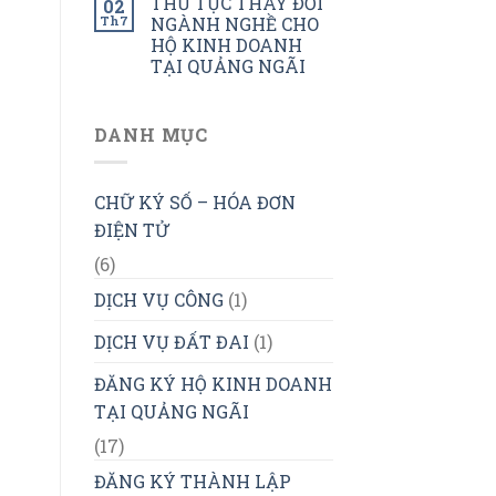
THỦ TỤC THAY ĐỔI
02
Th7
NGÀNH NGHỀ CHO
HỘ KINH DOANH
TẠI QUẢNG NGÃI
DANH MỤC
CHỮ KÝ SỐ – HÓA ĐƠN
ĐIỆN TỬ
(6)
DỊCH VỤ CÔNG
(1)
DỊCH VỤ ĐẤT ĐAI
(1)
ĐĂNG KÝ HỘ KINH DOANH
TẠI QUẢNG NGÃI
(17)
ĐĂNG KÝ THÀNH LẬP