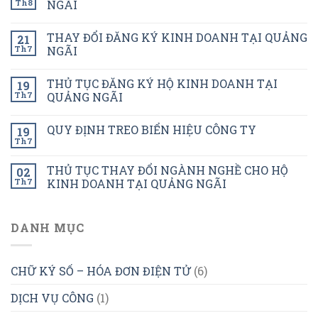
Th8
NGÃI
THAY ĐỔI ĐĂNG KÝ KINH DOANH TẠI QUẢNG
21
Th7
NGÃI
THỦ TỤC ĐĂNG KÝ HỘ KINH DOANH TẠI
19
Th7
QUẢNG NGÃI
QUY ĐỊNH TREO BIỂN HIỆU CÔNG TY
19
Th7
THỦ TỤC THAY ĐỔI NGÀNH NGHỀ CHO HỘ
02
Th7
KINH DOANH TẠI QUẢNG NGÃI
DANH MỤC
CHỮ KÝ SỐ – HÓA ĐƠN ĐIỆN TỬ
(6)
DỊCH VỤ CÔNG
(1)