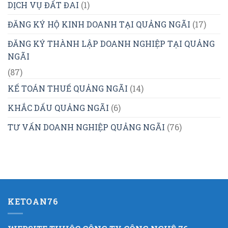
DỊCH VỤ ĐẤT ĐAI
(1)
ĐĂNG KÝ HỘ KINH DOANH TẠI QUẢNG NGÃI
(17)
ĐĂNG KÝ THÀNH LẬP DOANH NGHIỆP TẠI QUẢNG
NGÃI
(87)
KẾ TOÁN THUẾ QUẢNG NGÃI
(14)
KHẮC DẤU QUẢNG NGÃI
(6)
TƯ VẤN DOANH NGHIỆP QUẢNG NGÃI
(76)
KETOAN76