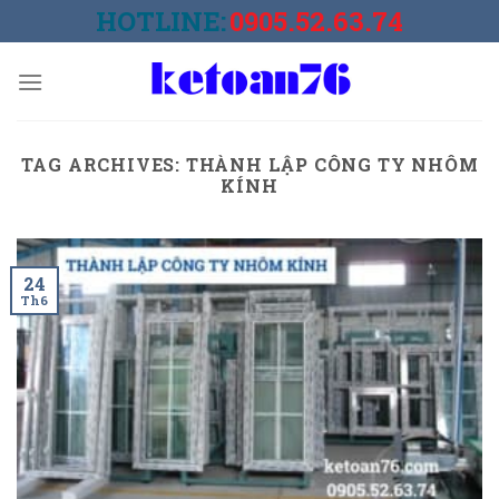
Skip
HOTLINE:
0905.52.63.74
to
content
TAG ARCHIVES:
THÀNH LẬP CÔNG TY NHÔM
KÍNH
24
Th6