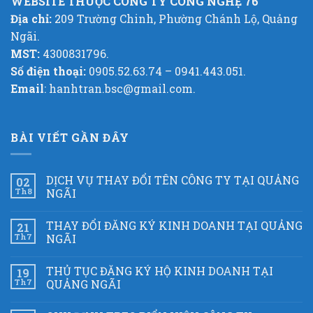
WEBSITE THUỘC CÔNG TY CÔNG NGHỆ 76
Địa chỉ:
209 Trường Chinh, Phường Chánh Lộ, Quảng
Ngãi.
MST:
4300831796.
Số điện thoại:
0905.52.63.74 – 0941.443.051.
Email
: hanhtran.bsc@gmail.com.
BÀI VIẾT GẦN ĐÂY
DỊCH VỤ THAY ĐỔI TÊN CÔNG TY TẠI QUẢNG
02
Th8
NGÃI
THAY ĐỔI ĐĂNG KÝ KINH DOANH TẠI QUẢNG
21
Th7
NGÃI
THỦ TỤC ĐĂNG KÝ HỘ KINH DOANH TẠI
19
Th7
QUẢNG NGÃI