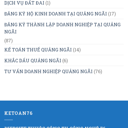
DỊCH VỤ ĐẤT ĐAI
(1)
ĐĂNG KÝ HỘ KINH DOANH TẠI QUẢNG NGÃI
(17)
ĐĂNG KÝ THÀNH LẬP DOANH NGHIỆP TẠI QUẢNG
NGÃI
(87)
KẾ TOÁN THUẾ QUẢNG NGÃI
(14)
KHẮC DẤU QUẢNG NGÃI
(6)
TƯ VẤN DOANH NGHIỆP QUẢNG NGÃI
(76)
KETOAN76