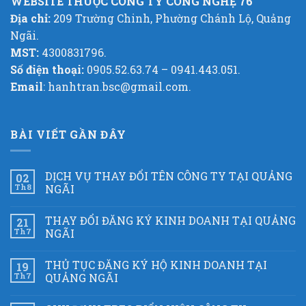
WEBSITE THUỘC CÔNG TY CÔNG NGHỆ 76
Địa chỉ:
209 Trường Chinh, Phường Chánh Lộ, Quảng
Ngãi.
MST:
4300831796.
Số điện thoại:
0905.52.63.74 – 0941.443.051.
Email
: hanhtran.bsc@gmail.com.
BÀI VIẾT GẦN ĐÂY
DỊCH VỤ THAY ĐỔI TÊN CÔNG TY TẠI QUẢNG
02
Th8
NGÃI
THAY ĐỔI ĐĂNG KÝ KINH DOANH TẠI QUẢNG
21
Th7
NGÃI
THỦ TỤC ĐĂNG KÝ HỘ KINH DOANH TẠI
19
Th7
QUẢNG NGÃI