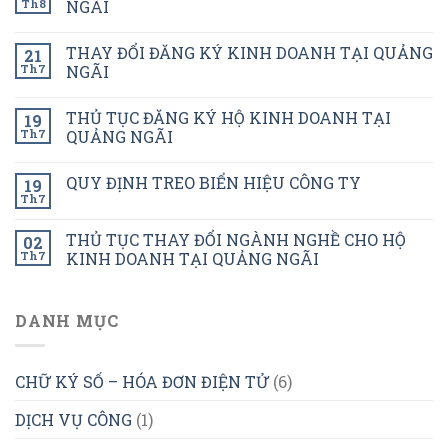
Th8
NGÃI
THAY ĐỔI ĐĂNG KÝ KINH DOANH TẠI QUẢNG
21
Th7
NGÃI
THỦ TỤC ĐĂNG KÝ HỘ KINH DOANH TẠI
19
Th7
QUẢNG NGÃI
QUY ĐỊNH TREO BIỂN HIỆU CÔNG TY
19
Th7
THỦ TỤC THAY ĐỔI NGÀNH NGHỀ CHO HỘ
02
Th7
KINH DOANH TẠI QUẢNG NGÃI
DANH MỤC
CHỮ KÝ SỐ – HÓA ĐƠN ĐIỆN TỬ
(6)
DỊCH VỤ CÔNG
(1)