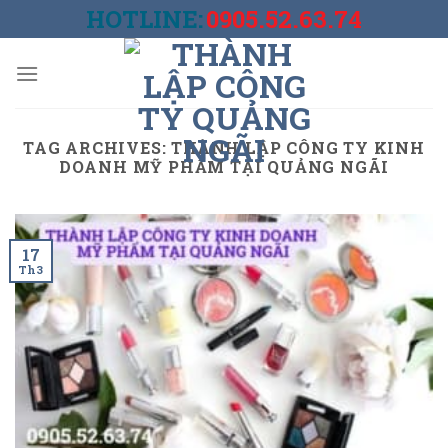
Skip
HOTLINE:
0905.52.63.74
to
content
TAG ARCHIVES:
THÀNH LẬP CÔNG TY KINH
DOANH MỸ PHẨM TẠI QUẢNG NGÃI
17
Th3