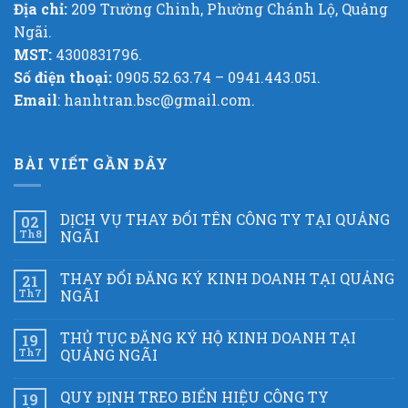
Địa chỉ:
209 Trường Chinh, Phường Chánh Lộ, Quảng
Ngãi.
MST:
4300831796.
Số điện thoại:
0905.52.63.74 – 0941.443.051.
Email
: hanhtran.bsc@gmail.com.
BÀI VIẾT GẦN ĐÂY
DỊCH VỤ THAY ĐỔI TÊN CÔNG TY TẠI QUẢNG
02
Th8
NGÃI
THAY ĐỔI ĐĂNG KÝ KINH DOANH TẠI QUẢNG
21
Th7
NGÃI
THỦ TỤC ĐĂNG KÝ HỘ KINH DOANH TẠI
19
Th7
QUẢNG NGÃI
QUY ĐỊNH TREO BIỂN HIỆU CÔNG TY
19