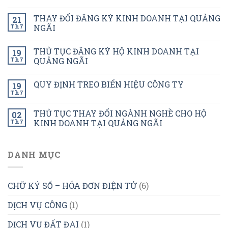
THAY ĐỔI ĐĂNG KÝ KINH DOANH TẠI QUẢNG
21
Th7
NGÃI
THỦ TỤC ĐĂNG KÝ HỘ KINH DOANH TẠI
19
Th7
QUẢNG NGÃI
QUY ĐỊNH TREO BIỂN HIỆU CÔNG TY
19
Th7
THỦ TỤC THAY ĐỔI NGÀNH NGHỀ CHO HỘ
02
Th7
KINH DOANH TẠI QUẢNG NGÃI
DANH MỤC
CHỮ KÝ SỐ – HÓA ĐƠN ĐIỆN TỬ
(6)
DỊCH VỤ CÔNG
(1)
DỊCH VỤ ĐẤT ĐAI
(1)