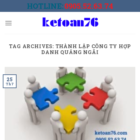
Skip
HOTLINE:
0905.52.63.74
to
content
TAG ARCHIVES:
THÀNH LẬP CÔNG TY HỢP
DANH QUẢNG NGÃI
25
Th7