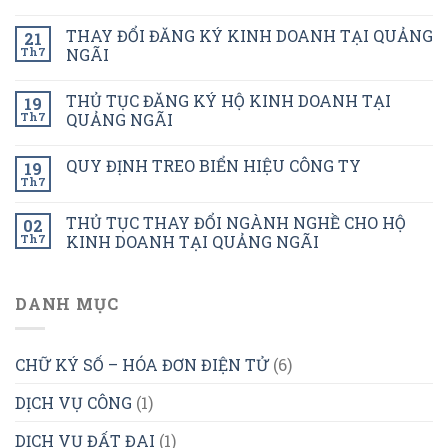
THAY ĐỔI ĐĂNG KÝ KINH DOANH TẠI QUẢNG
21
Th7
NGÃI
THỦ TỤC ĐĂNG KÝ HỘ KINH DOANH TẠI
19
Th7
QUẢNG NGÃI
QUY ĐỊNH TREO BIỂN HIỆU CÔNG TY
19
Th7
THỦ TỤC THAY ĐỔI NGÀNH NGHỀ CHO HỘ
02
Th7
KINH DOANH TẠI QUẢNG NGÃI
DANH MỤC
CHỮ KÝ SỐ – HÓA ĐƠN ĐIỆN TỬ
(6)
DỊCH VỤ CÔNG
(1)
DỊCH VỤ ĐẤT ĐAI
(1)