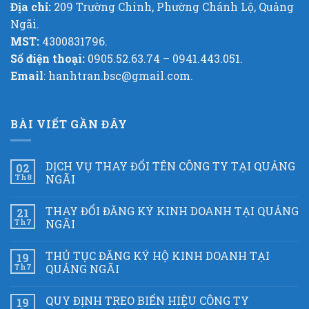
Địa chỉ:
209 Trường Chinh, Phường Chánh Lộ, Quảng
Ngãi.
MST:
4300831796.
Số điện thoại:
0905.52.63.74 – 0941.443.051.
Email
: hanhtran.bsc@gmail.com.
BÀI VIẾT GẦN ĐÂY
DỊCH VỤ THAY ĐỔI TÊN CÔNG TY TẠI QUẢNG
02
Th8
NGÃI
THAY ĐỔI ĐĂNG KÝ KINH DOANH TẠI QUẢNG
21
Th7
NGÃI
THỦ TỤC ĐĂNG KÝ HỘ KINH DOANH TẠI
19
Th7
QUẢNG NGÃI
QUY ĐỊNH TREO BIỂN HIỆU CÔNG TY
19