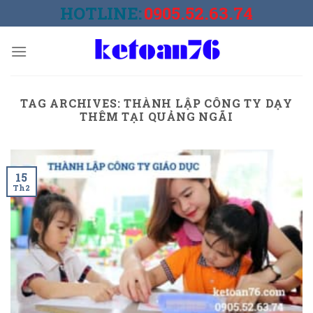
Skip
HOTLINE:
0905.52.63.74
to
content
TAG ARCHIVES:
THÀNH LẬP CÔNG TY DẠY
THÊM TẠI QUẢNG NGÃI
15
Th2